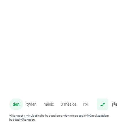
den
týden
měsíc
3 měsíce
rok
Výkonnost v minulosti nebo budoucí prognózy nejsou spolehlivým ukazatelem
budoucí výkonnosti.