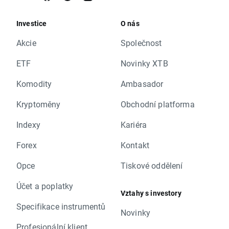
Investice
O nás
Akcie
Společnost
ETF
Novinky XTB
Komodity
Ambasador
Kryptoměny
Obchodní platforma
Indexy
Kariéra
Forex
Kontakt
Opce
Tiskové oddělení
Účet a poplatky
Vztahy s investory
Specifikace instrumentů
Novinky
Profesionální klient