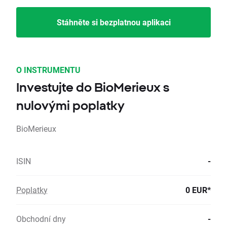
Stáhněte si bezplatnou aplikaci
O INSTRUMENTU
Investujte do BioMerieux s
nulovými poplatky
BioMerieux
ISIN
-
Poplatky
0 EUR*
Obchodní dny
-