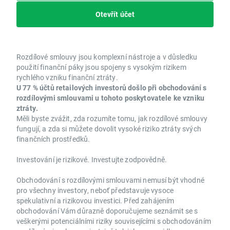
Otevřít účet
Rozdílové smlouvy jsou komplexní nástroje a v důsledku
použití finanční páky jsou spojeny s vysokým rizikem
rychlého vzniku finanční ztráty.
U 77 % účtů retailových investorů došlo při obchodování s
rozdílovými smlouvami u tohoto poskytovatele ke vzniku
ztráty.
Měli byste zvážit, zda rozumíte tomu, jak rozdílové smlouvy
fungují, a zda si můžete dovolit vysoké riziko ztráty svých
finančních prostředků.
Investování je rizikové. Investujte zodpovědně.
Obchodování s rozdílovými smlouvami nemusí být vhodné
pro všechny investory, neboť představuje vysoce
spekulativní a rizikovou investici. Před zahájením
obchodování Vám důrazně doporučujeme seznámit se s
veškerými potenciálními riziky souvisejícími s obchodováním