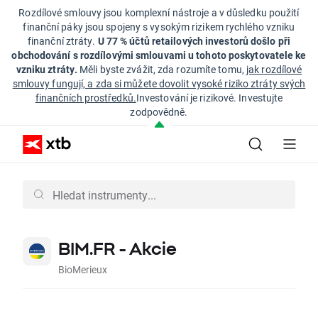
Rozdílové smlouvy jsou komplexní nástroje a v důsledku použití
finanční páky jsou spojeny s vysokým rizikem rychlého vzniku
finanční ztráty.
U 77 % účtů retailových investorů došlo při
obchodování s rozdílovými smlouvami u tohoto poskytovatele ke
vzniku ztráty.
Měli byste zvážit, zda rozumíte tomu,
jak rozdílové
smlouvy fungují, a zda si můžete dovolit vysoké riziko ztráty svých
finančních prostředků.
Investování je rizikové. Investujte
zodpovědně.
BIM.FR - Akcie
BioMerieux