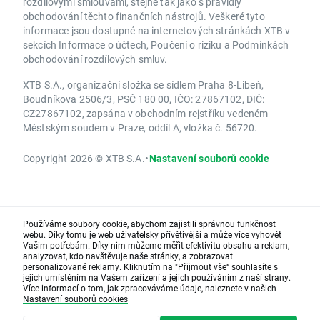
rozdílovými smlouvami, stejně tak jako s pravidly
obchodování těchto finančních nástrojů. Veškeré tyto
informace jsou dostupné na internetových stránkách XTB v
sekcích Informace o účtech, Poučení o riziku a Podmínkách
obchodování rozdílových smluv.
XTB S.A., organizační složka se sídlem Praha 8-Libeň,
Boudníkova 2506/3, PSČ 180 00, IČO: 27867102, DIČ:
CZ27867102, zapsána v obchodním rejstříku vedeném
Městským soudem v Praze, oddíl A, vložka č. 56720.
Copyright 2026 © XTB S.A.
•
Nastavení souborů cookie
Používáme soubory cookie, abychom zajistili správnou funkčnost
webu. Díky tomu je web uživatelsky přívětivější a může více vyhovět
Vašim potřebám. Díky nim můžeme měřit efektivitu obsahu a reklam,
analyzovat, kdo navštěvuje naše stránky, a zobrazovat
personalizované reklamy. Kliknutím na "Přijmout vše“ souhlasíte s
jejich umístěním na Vašem zařízení a jejich používáním z naší strany.
Více informací o tom, jak zpracováváme údaje, naleznete v našich
Nastavení souborů cookies