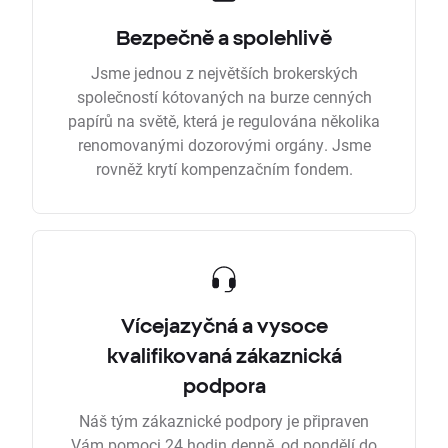
Bezpečně a spolehlivě
Jsme jednou z největších brokerských
společností kótovaných na burze cenných
papírů na světě, která je regulována několika
renomovanými dozorovými orgány. Jsme
rovněž krytí kompenzačním fondem.
Vícejazyčná a vysoce
kvalifikovaná zákaznická
podpora
Náš tým zákaznické podpory je připraven
Vám pomoci 24 hodin denně, od pondělí do