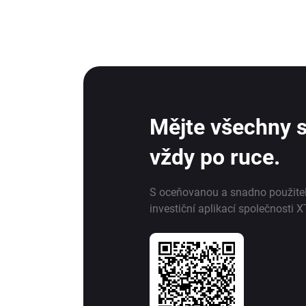
Mějte všechny s
vždy po ruce.
S oceňovanou a snadno použite
investiční aplikací společnosti X