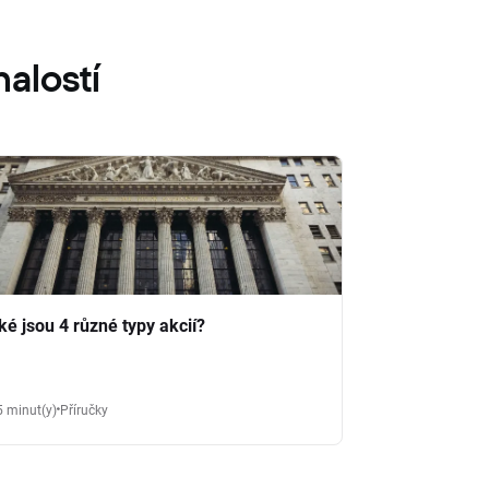
alostí
ké jsou 4 různé typy akcií?
5 minut(y)
Příručky