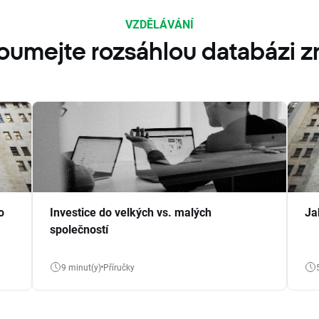
VZDĚLÁVÁNÍ
oumejte rozsáhlou databázi zn
o
Investice do velkých vs. malých
Ja
společností
9 minut(y)
Příručky