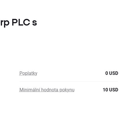
orp PLC s
Poplatky
0 USD
Minimální hodnota pokynu
10 USD