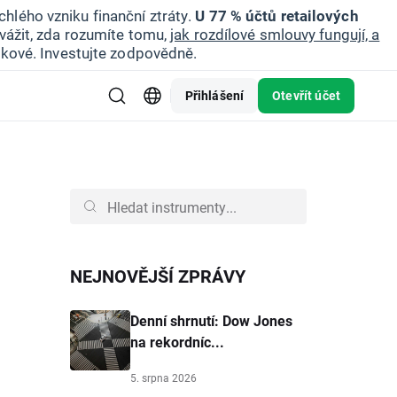
hlého vzniku finanční ztráty.
U 77 % účtů retailových
vážit, zda rozumíte tomu,
jak rozdílové smlouvy fungují, a
zikové. Investujte zodpovědně.
Přihlášení
Otevřít účet
NEJNOVĚJŠÍ ZPRÁVY
Denní shrnutí: Dow Jones
na rekordníc...
5. srpna 2026