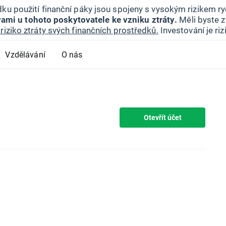
ku použití finanční páky jsou spojeny s vysokým rizikem ryc
ami u tohoto poskytovatele ke vzniku ztráty.
Měli byste z
riziko ztráty svých finančních prostředků.
Investování je ri
Vzdělávání
O nás
Otevřít účet