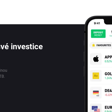
vé investice
lnou
TB.