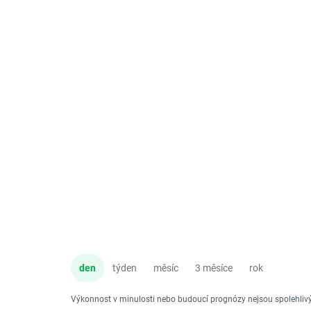
den
týden
měsíc
3 měsíce
rok
Výkonnost v minulosti nebo budoucí prognózy nejsou spolehli