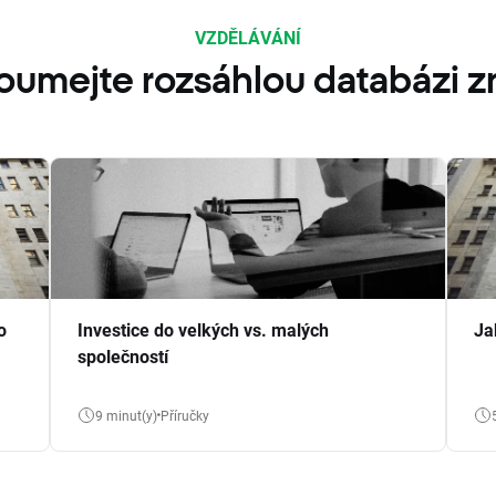
VZDĚLÁVÁNÍ
oumejte rozsáhlou databázi zn
o
Investice do velkých vs. malých
Ja
společností
9 minut(y)
Příručky