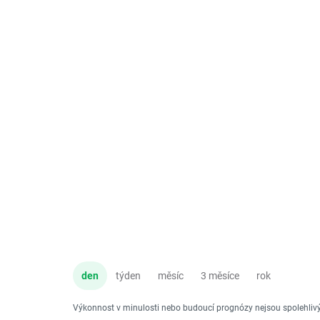
den
týden
měsíc
3 měsíce
rok
Výkonnost v minulosti nebo budoucí prognózy nejsou spolehli