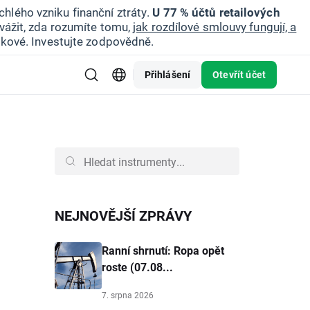
hlého vzniku finanční ztráty.
U 77 % účtů retailových
vážit, zda rozumíte tomu,
jak rozdílové smlouvy fungují, a
zikové. Investujte zodpovědně.
Přihlášení
Otevřít účet
NEJNOVĚJŠÍ ZPRÁVY
Ranní shrnutí: Ropa opět
roste (07.08...
7. srpna 2026