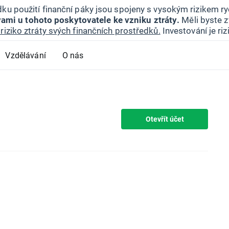
ku použití finanční páky jsou spojeny s vysokým rizikem ryc
ami u tohoto poskytovatele ke vzniku ztráty.
Měli byste z
riziko ztráty svých finančních prostředků.
Investování je ri
Vzdělávání
O nás
Otevřít účet