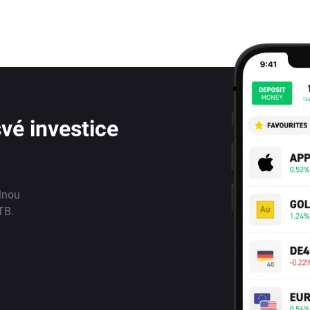
vé investice
lnou
TB.