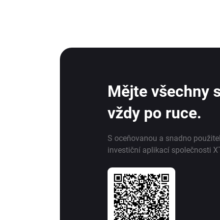
Mějte všechny s
vždy po ruce.
S oceňovanou a snadno použite
investiční aplikací společnosti X