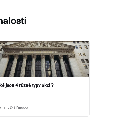
alostí
ké jsou 4 různé typy akcií?
5 minut(y)
Příručky