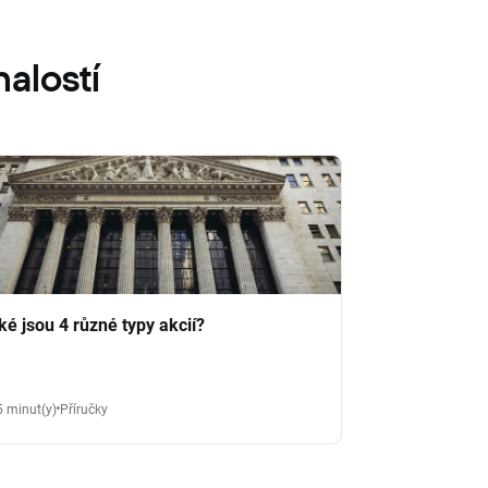
alostí
ké jsou 4 různé typy akcií?
5 minut(y)
Příručky