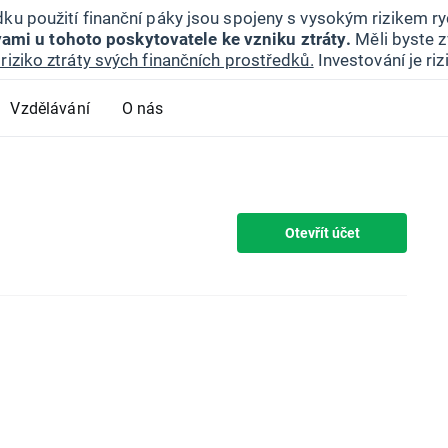
ku použití finanční páky jsou spojeny s vysokým rizikem ryc
ami u tohoto poskytovatele ke vzniku ztráty.
Měli byste z
riziko ztráty svých finančních prostředků.
Investování je ri
Vzdělávání
O nás
Otevřít účet