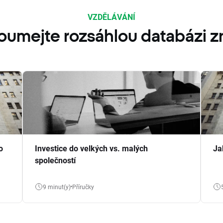
VZDĚLÁVÁNÍ
oumejte rozsáhlou databázi zn
o
Investice do velkých vs. malých
Ja
společností
9 minut(y)
Příručky