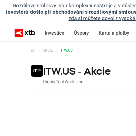
Rozdílové smlouvy jsou komplexní nástroje a v důsled
investorů došlo při obchodování s rozdílovými smlouv
zda si můžete dovolit vysoké 
Investice
Úspory
Karta a platby
AKCIE
ITW.US
ITW.US - Akcie
Illinois Tool Works Inc