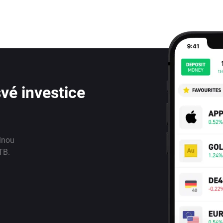
vé investice
lnou
TB.