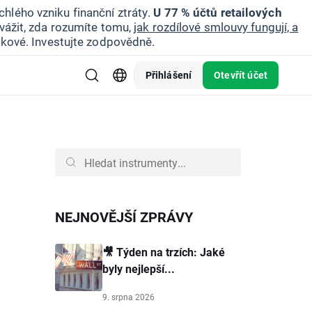
hlého vzniku finanční ztráty.
U 77 % účtů retailových
vážit, zda rozumíte tomu,
jak rozdílové smlouvy fungují, a
zikové. Investujte zodpovědně.
Přihlášení
Otevřít účet
NEJNOVĚJŠÍ ZPRÁVY
🎥 Týden na trzích: Jaké
byly nejlepší...
9. srpna 2026