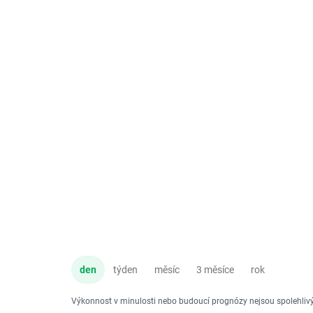
den
týden
měsíc
3 měsíce
rok
Výkonnost v minulosti nebo budoucí prognózy nejsou spolehli