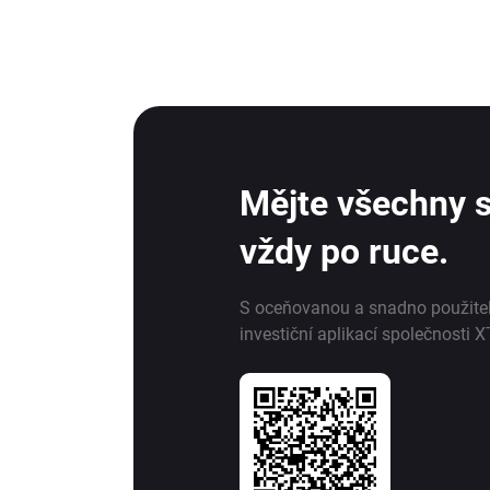
Mějte všechny s
vždy po ruce.
S oceňovanou a snadno použite
investiční aplikací společnosti X