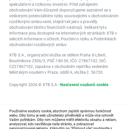
spekulativní a rizikovou investici. Před zahájením
obchodování Vám důrazně doporučujeme seznámit se s
veškerými potenciálními riziky souvisejícími s obchodováním
rozdílovými smlouvami, stejně tak jako s pravidly
obchodování těchto finančních nástrojů. Veškeré tyto
informace jsou dostupné na internetových stránkách XTB v
sekcích Informace o účtech, Poučení o riziku a Podmínkách
obchodování rozdílových smluv.
XTB S.A., organizační složka se sídlem Praha 8-Libeň,
Boudníkova 2506/3, PSČ 180 00, IČO: 27867102, DIČ:
CZ27867102, zapsána v obchodním rejstříku vedeném
Městským soudem v Praze, oddíl A, vložka č. 56720.
Copyright 2026 © XTB S.A.
•
Nastavení souborů cookie
Používáme soubory cookie, abychom zajistili správnou funkčnost
webu. Díky tomu je web uživatelsky přívětivější a může více vyhovět
Vašim potřebám. Díky nim můžeme měřit efektivitu obsahu a reklam,
analyzovat, kdo navštěvuje naše stránky, a zobrazovat
personalizované reklamy. Kliknutím na "Přijmout vše“ souhlasíte s