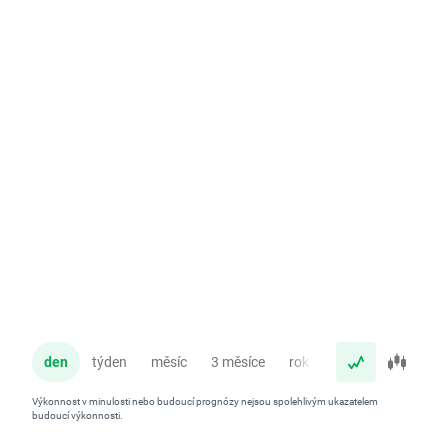
den
týden
měsíc
3 měsíce
rok
Výkonnost v minulosti nebo budoucí prognózy nejsou spolehlivým ukazatelem
budoucí výkonnosti.