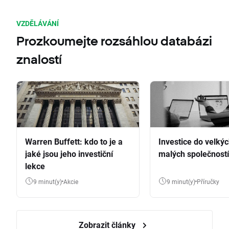
VZDĚLÁVÁNÍ
Prozkoumejte rozsáhlou databázi
znalostí
Warren Buffett: kdo to je a
Investice do velkýc
jaké jsou jeho investiční
malých společností
lekce
9 minut(y)
Akcie
9 minut(y)
Příručky
Zobrazit články