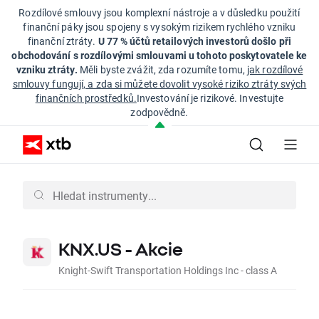
Rozdílové smlouvy jsou komplexní nástroje a v důsledku použití
finanční páky jsou spojeny s vysokým rizikem rychlého vzniku
finanční ztráty.
U 77 % účtů retailových investorů došlo při
obchodování s rozdílovými smlouvami u tohoto poskytovatele ke
vzniku ztráty.
Měli byste zvážit, zda rozumíte tomu,
jak rozdílové
smlouvy fungují, a zda si můžete dovolit vysoké riziko ztráty svých
finančních prostředků.
Investování je rizikové. Investujte
zodpovědně.
KNX.US - Akcie
Knight-Swift Transportation Holdings Inc - class A