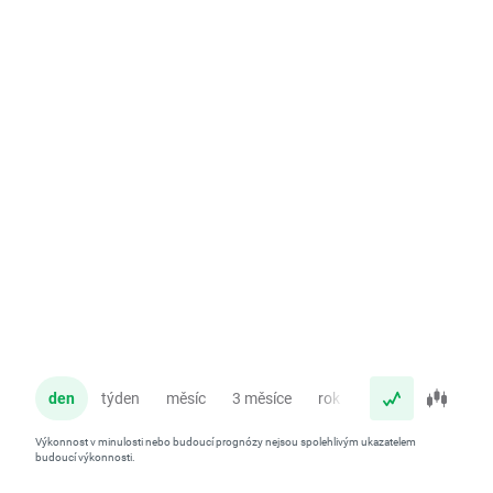
den
týden
měsíc
3 měsíce
rok
Výkonnost v minulosti nebo budoucí prognózy nejsou spolehlivým ukazatelem
budoucí výkonnosti.