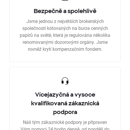
Bezpečně a spolehlivě
Jsme jednou z největších brokerských
společností kótovaných na burze cenných
papírů na světě, která je regulována několika
renomovanými dozorovými orgány. Jsme
rovněž krytí kompenzačním fondem.
Vícejazyčná a vysoce
kvalifikovaná zákaznická
podpora
Náš tým zákaznické podpory je připraven
Vám pomoci 24 hodin denně, od pondělí do