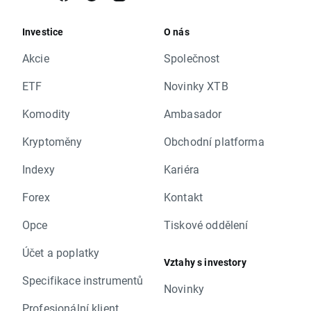
Investice
O nás
Akcie
Společnost
ETF
Novinky XTB
Komodity
Ambasador
Kryptoměny
Obchodní platforma
Indexy
Kariéra
Forex
Kontakt
Opce
Tiskové oddělení
Účet a poplatky
Vztahy s investory
Specifikace instrumentů
Novinky
Profesionální klient