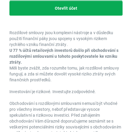
Otevřít účet
Rozdílové smlouvy jsou komplexní nástroje a v důsledku
použití finanční páky jsou spojeny s vysokým rizikem
rychlého vzniku finanční ztráty.
U 77 % účtů retailových investorů došlo při obchodování s
rozdílovými smlouvami u tohoto poskytovatele ke vzniku
ztráty.
Měli byste zvážit, zda rozumíte tomu, jak rozdílové smlouvy
fungují, a zda si můžete dovolit vysoké riziko ztráty svých
finančních prostředků.
Investování je rizikové. Investujte zodpovědně.
Obchodování s rozdílovými smlouvami nemusí být vhodné
pro všechny investory, neboť představuje vysoce
spekulativní a rizikovou investici. Před zahájením
obchodování Vám důrazně doporučujeme seznámit se s
veškerými potenciálními riziky souvisejícími s obchodováním