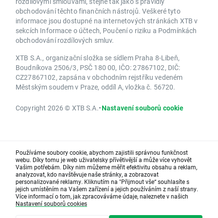
rozdílovými smlouvami, stejně tak jako s pravidly
obchodování těchto finančních nástrojů. Veškeré tyto
informace jsou dostupné na internetových stránkách XTB v
sekcích Informace o účtech, Poučení o riziku a Podmínkách
obchodování rozdílových smluv.
XTB S.A., organizační složka se sídlem Praha 8-Libeň,
Boudníkova 2506/3, PSČ 180 00, IČO: 27867102, DIČ:
CZ27867102, zapsána v obchodním rejstříku vedeném
Městským soudem v Praze, oddíl A, vložka č. 56720.
Copyright 2026 © XTB S.A.
•
Nastavení souborů cookie
Používáme soubory cookie, abychom zajistili správnou funkčnost
webu. Díky tomu je web uživatelsky přívětivější a může více vyhovět
Vašim potřebám. Díky nim můžeme měřit efektivitu obsahu a reklam,
analyzovat, kdo navštěvuje naše stránky, a zobrazovat
personalizované reklamy. Kliknutím na "Přijmout vše“ souhlasíte s
jejich umístěním na Vašem zařízení a jejich používáním z naší strany.
Více informací o tom, jak zpracováváme údaje, naleznete v našich
Nastavení souborů cookies