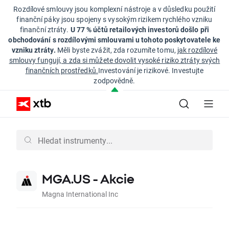
Rozdílové smlouvy jsou komplexní nástroje a v důsledku použití
finanční páky jsou spojeny s vysokým rizikem rychlého vzniku
finanční ztráty.
U 77 % účtů retailových investorů došlo při
obchodování s rozdílovými smlouvami u tohoto poskytovatele ke
vzniku ztráty.
Měli byste zvážit, zda rozumíte tomu,
jak rozdílové
smlouvy fungují, a zda si můžete dovolit vysoké riziko ztráty svých
finančních prostředků.
Investování je rizikové. Investujte
zodpovědně.
MGA.US - Akcie
Magna International Inc