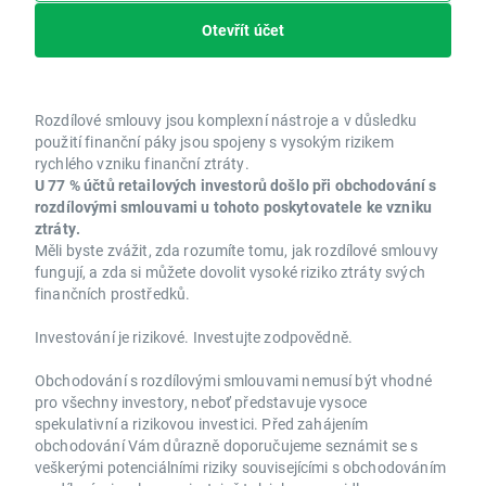
Otevřít účet
Rozdílové smlouvy jsou komplexní nástroje a v důsledku
použití finanční páky jsou spojeny s vysokým rizikem
rychlého vzniku finanční ztráty.
U 77 % účtů retailových investorů došlo při obchodování s
rozdílovými smlouvami u tohoto poskytovatele ke vzniku
ztráty.
Měli byste zvážit, zda rozumíte tomu, jak rozdílové smlouvy
fungují, a zda si můžete dovolit vysoké riziko ztráty svých
finančních prostředků.
Investování je rizikové. Investujte zodpovědně.
Obchodování s rozdílovými smlouvami nemusí být vhodné
pro všechny investory, neboť představuje vysoce
spekulativní a rizikovou investici. Před zahájením
obchodování Vám důrazně doporučujeme seznámit se s
veškerými potenciálními riziky souvisejícími s obchodováním