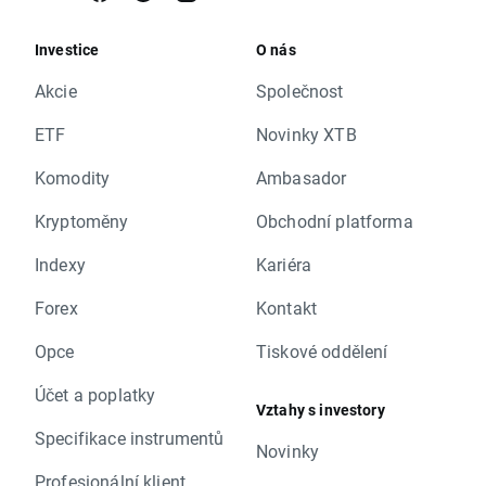
Investice
O nás
Akcie
Společnost
ETF
Novinky XTB
Komodity
Ambasador
Kryptoměny
Obchodní platforma
Indexy
Kariéra
Forex
Kontakt
Opce
Tiskové oddělení
Účet a poplatky
Vztahy s investory
Specifikace instrumentů
Novinky
Profesionální klient