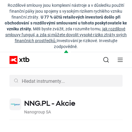
Rozdílové smlouvy jsou komplexní nástroje a v důsledku použití
finanční páky jsou spojeny s vysokým rizikem rychlého vzniku
finanční ztráty.
U 77 % účtů retailových investorů došlo při
obchodování s rozdílovými smlouvami u tohoto poskytovatele ke
vzniku ztráty.
Měli byste zvážit, zda rozumíte tomu,
jak rozdílové
smlouvy fungují, a zda si můžete dovolit vysoké riziko ztráty svých
finančních prostředků.
Investování je rizikové. Investujte
zodpovědně.
NNG.PL - Akcie
Nanogroup SA