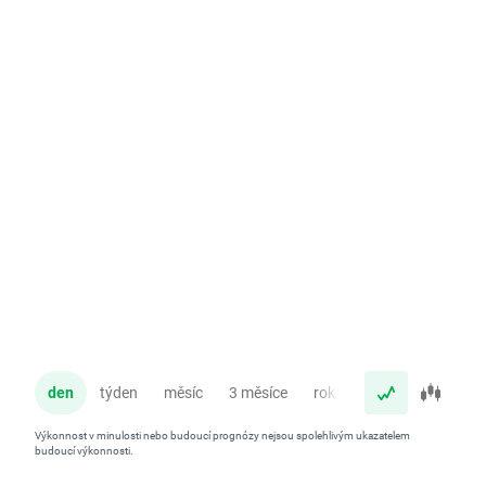
den
týden
měsíc
3 měsíce
rok
Výkonnost v minulosti nebo budoucí prognózy nejsou spolehlivým ukazatelem
budoucí výkonnosti.