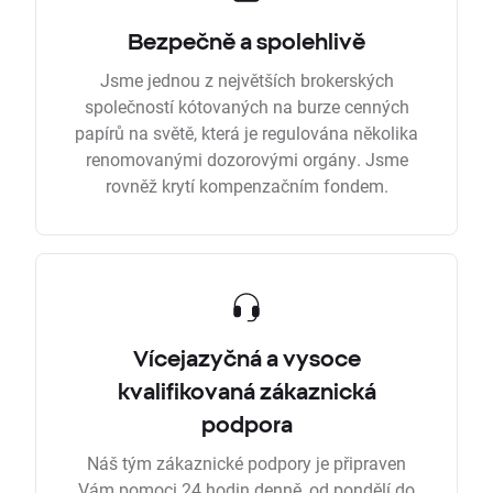
Bezpečně a spolehlivě
Jsme jednou z největších brokerských
společností kótovaných na burze cenných
papírů na světě, která je regulována několika
renomovanými dozorovými orgány. Jsme
rovněž krytí kompenzačním fondem.
Vícejazyčná a vysoce
kvalifikovaná zákaznická
podpora
Náš tým zákaznické podpory je připraven
Vám pomoci 24 hodin denně, od pondělí do