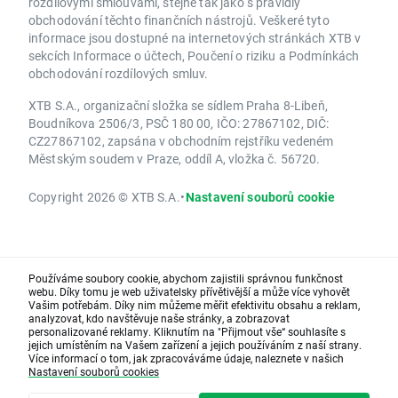
rozdílovými smlouvami, stejně tak jako s pravidly
obchodování těchto finančních nástrojů. Veškeré tyto
informace jsou dostupné na internetových stránkách XTB v
sekcích Informace o účtech, Poučení o riziku a Podmínkách
obchodování rozdílových smluv.
XTB S.A., organizační složka se sídlem Praha 8-Libeň,
Boudníkova 2506/3, PSČ 180 00, IČO: 27867102, DIČ:
CZ27867102, zapsána v obchodním rejstříku vedeném
Městským soudem v Praze, oddíl A, vložka č. 56720.
Copyright 2026 © XTB S.A.
•
Nastavení souborů cookie
Používáme soubory cookie, abychom zajistili správnou funkčnost
webu. Díky tomu je web uživatelsky přívětivější a může více vyhovět
Vašim potřebám. Díky nim můžeme měřit efektivitu obsahu a reklam,
analyzovat, kdo navštěvuje naše stránky, a zobrazovat
personalizované reklamy. Kliknutím na "Přijmout vše“ souhlasíte s
jejich umístěním na Vašem zařízení a jejich používáním z naší strany.
Více informací o tom, jak zpracováváme údaje, naleznete v našich
Nastavení souborů cookies