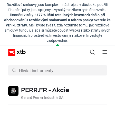
Rozdílové smlouvy jsou komplexní nástroje a v důsledku použití
finanční páky jsou spojeny s vysokým rizikem rychlého vzniku
finanční ztráty.
U 77 % účtů retailových investorů došlo při
obchodování s rozdílovými smlouvami u tohoto poskytovatele ke
vzniku ztráty.
Měli byste zvážit, zda rozumíte tomu,
jak rozdílové
smlouvy fungují, a zda si můžete dovolit vysoké riziko ztráty svých
finančních prostředků.
Investování je rizikové. Investujte
zodpovědně.
PERR.FR - Akcie
Gerard Perrier Industrie SA