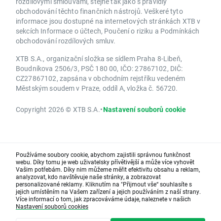
rozdílovými smlouvami, stejně tak jako s pravidly
obchodování těchto finančních nástrojů. Veškeré tyto
informace jsou dostupné na internetových stránkách XTB v
sekcích Informace o účtech, Poučení o riziku a Podmínkách
obchodování rozdílových smluv.
XTB S.A., organizační složka se sídlem Praha 8-Libeň,
Boudníkova 2506/3, PSČ 180 00, IČO: 27867102, DIČ:
CZ27867102, zapsána v obchodním rejstříku vedeném
Městským soudem v Praze, oddíl A, vložka č. 56720.
Copyright 2026 © XTB S.A.
•
Nastavení souborů cookie
Používáme soubory cookie, abychom zajistili správnou funkčnost
webu. Díky tomu je web uživatelsky přívětivější a může více vyhovět
Vašim potřebám. Díky nim můžeme měřit efektivitu obsahu a reklam,
analyzovat, kdo navštěvuje naše stránky, a zobrazovat
personalizované reklamy. Kliknutím na "Přijmout vše“ souhlasíte s
jejich umístěním na Vašem zařízení a jejich používáním z naší strany.
Více informací o tom, jak zpracováváme údaje, naleznete v našich
Nastavení souborů cookies