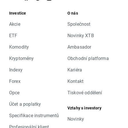
Investice
O nás
Akcie
Společnost
ETF
Novinky XTB
Komodity
Ambasador
Kryptoměny
Obchodní platforma
Indexy
Kariéra
Forex
Kontakt
Opce
Tiskové oddělení
Účet a poplatky
Vztahy s investory
Specifikace instrumentů
Novinky
Profesionální klient