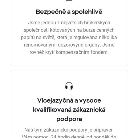
Bezpečně a spolehlivě
Jsme jednou z největších brokerských
společností kótovaných na burze cenných
papírů na světě, která je regulována několika
renomovanými dozorovými orgány. Jsme
rovněž krytí kompenzačním fondem.
Vícejazyčná a vysoce
kvalifikovaná zákaznická
podpora
Náš tým zákaznické podpory je připraven
Vám pomoci 24 hodin denně, od pondělí do