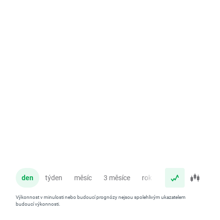
den
týden
měsíc
3 měsíce
rok
Výkonnost v minulosti nebo budoucí prognózy nejsou spolehlivým ukazatelem
budoucí výkonnosti.