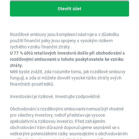
Otevřít účet
Rozdílové smlouvy jsou komplexní nástroje a v důsledku
použití finanční páky jsou spojeny s vysokým rizikem
rychlého vzniku finanční ztráty.
U 77 % účtů retailových investorů došlo při obchodování s
rozdílovými smlouvami u tohoto poskytovatele ke vzniku
ztráty.
Měli byste zvážit, zda rozumíte tomu, jak rozdílové smlouvy
fungují, a zda si můžete dovolit vysoké riziko ztráty svých
finančních prostředků.
Investování je rizikové. Investujte zodpovědně.
Obchodování s rozdílovými smlouvami nemusí být vhodné
pro všechny investory, neboť představuje vysoce
spekulativní a rizikovou investici. Před zahájením
obchodování Vám důrazně doporučujeme seznámit se s
veškerými potenciálními riziky souvisejícími s obchodováním