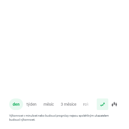
den
týden
měsíc
3 měsíce
rok
Výkonnost v minulosti nebo budoucí prognózy nejsou spolehlivým ukazatelem
budoucí výkonnosti.