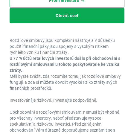
Profil investora
Otevřít účet
Rozdílové smlouvy jsou komplexní nástroje a v důsledku
použití finanční páky jsou spojeny s vysokým rizikem
rychlého vzniku finanční ztráty.
U 77 % účtů retailových investorů došlo při obchodování s
rozdílovými smlouvami u tohoto poskytovatele ke vzniku
ztráty.
Měli byste zvážit, zda rozumíte tomu, jak rozdílové smlouvy
fungují, a zda si můžete dovolit vysoké riziko ztráty svých
finančních prostředků.
Investování je rizikové. Investujte zodpovědně.
Obchodování s rozdílovými smlouvami nemusí být vhodné
pro všechny investory, neboť představuje vysoce
spekulativní a rizikovou investici. Před zahájením
obchodování Vám důrazně doporučujeme seznámit se s