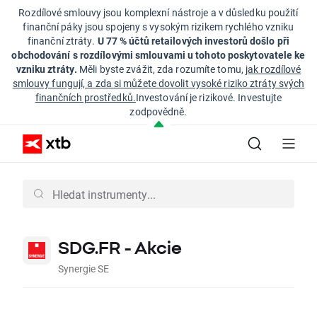
Rozdílové smlouvy jsou komplexní nástroje a v důsledku použití
finanční páky jsou spojeny s vysokým rizikem rychlého vzniku
finanční ztráty.
U 77 % účtů retailových investorů došlo při
obchodování s rozdílovými smlouvami u tohoto poskytovatele ke
vzniku ztráty.
Měli byste zvážit, zda rozumíte tomu,
jak rozdílové
smlouvy fungují, a zda si můžete dovolit vysoké riziko ztráty svých
finančních prostředků.
Investování je rizikové. Investujte
zodpovědně.
SDG.FR - Akcie
Synergie SE