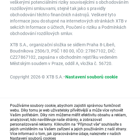
veškerými potenciálními riziky souvisejícími s obchodováním
rozdílovými smlouvami, stejně tak jako s pravidly
obchodování těchto finančních nástrojů. Veškeré tyto
informace jsou dostupné na internetových stránkách XTB v
sekcích Informace o účtech, Poučení o riziku a Podmínkách
obchodování rozdílových smluv.
XTB S.A., organizační složka se sídlem Praha 8-Libeň,
Boudníkova 2506/3, PSČ 180 00, IČO: 27867102, DIČ:
CZ27867102, zapsána v obchodním rejstříku vedeném
Městským soudem v Praze, oddíl A, vložka č. 56720.
Copyright 2026 © XTB S.A.
•
Nastavení souborů cookie
Používáme soubory cookie, abychom zajistili správnou funkčnost
webu. Díky tomu je web uživatelsky přívětivější a může více vyhovět
Vašim potřebám. Díky nim můžeme měřit efektivitu obsahu a reklam,
analyzovat, kdo navštěvuje naše stránky, a zobrazovat
personalizované reklamy. Kliknutím na "Přijmout vše“ souhlasíte s
jejich umístěním na Vašem zařízení a jejich používáním z naší strany.
Více informací o tom, jak zpracováváme údaje, naleznete v našich
Nastavení souborů cookies