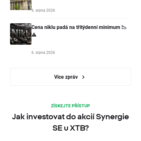
6. srpna 2026
Cena niklu padá na třítýdenní minimum 📉
⚠️
6. srpna 2026
Více zpráv
ZÍSKEJTE PŘÍSTUP
Jak investovat do akcií Synergie
SE u XTB?