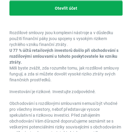
Otevřít účet
Rozdílové smlouvy jsou komplexní nástroje a v důsledku
použití finanční páky jsou spojeny s vysokým rizikem
rychlého vzniku finanční ztráty.
U 77 % účtů retailových investorů došlo při obchodování s
rozdílovými smlouvami u tohoto poskytovatele ke vzniku
ztráty.
Měli byste zvážit, zda rozumíte tomu, jak rozdílové smlouvy
fungují, a zda si můžete dovolit vysoké riziko ztráty svých
finančních prostředků.
Investování je rizikové. Investujte zodpovědně.
Obchodování s rozdílovými smlouvami nemusí být vhodné
pro všechny investory, neboť představuje vysoce
spekulativní a rizikovou investici. Před zahájením
obchodování Vám důrazně doporučujeme seznámit se s
veškerými potenciálními riziky souvisejícími s obchodováním