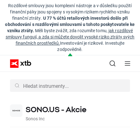
Rozdílové smlouvy jsou komplexní nástroje a v důsledku použití
finanční páky jsou spojeny s vysokým rizikem rychlého vzniku
finanční ztráty.
U 77 % účtů retailových investorů došlo při
obchodování s rozdílovými smlouvami u tohoto poskytovatele ke
vzniku ztráty.
Měli byste zvážit, zda rozumíte tomu,
jak rozdílové
smlouvy fungují, a zda si můžete dovolit vysoké riziko ztráty svých
finančních prostředků.
Investování je rizikové. Investujte
zodpovědně.
SONO.US - Akcie
Sonos Inc