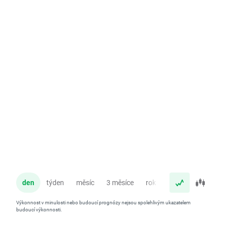
den
týden
měsíc
3 měsíce
rok
Výkonnost v minulosti nebo budoucí prognózy nejsou spolehlivým ukazatelem
budoucí výkonnosti.