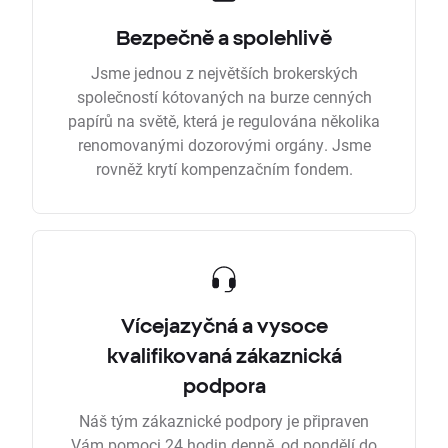
Bezpečně a spolehlivě
Jsme jednou z největších brokerských
společností kótovaných na burze cenných
papírů na světě, která je regulována několika
renomovanými dozorovými orgány. Jsme
rovněž krytí kompenzačním fondem.
Vícejazyčná a vysoce
kvalifikovaná zákaznická
podpora
Náš tým zákaznické podpory je připraven
Vám pomoci 24 hodin denně, od pondělí do