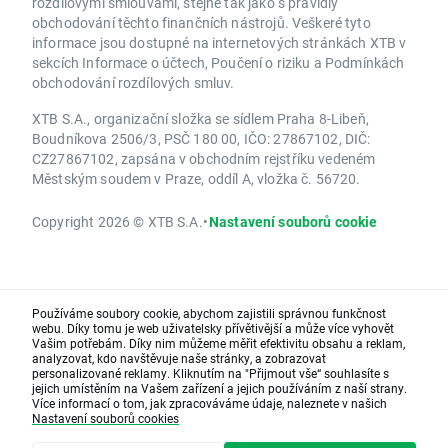
rozdílovými smlouvami, stejně tak jako s pravidly
obchodování těchto finančních nástrojů. Veškeré tyto
informace jsou dostupné na internetových stránkách XTB v
sekcích Informace o účtech, Poučení o riziku a Podmínkách
obchodování rozdílových smluv.
XTB S.A., organizační složka se sídlem Praha 8-Libeň,
Boudníkova 2506/3, PSČ 180 00, IČO: 27867102, DIČ:
CZ27867102, zapsána v obchodním rejstříku vedeném
Městským soudem v Praze, oddíl A, vložka č. 56720.
Copyright 2026 © XTB S.A.
•
Nastavení souborů cookie
Používáme soubory cookie, abychom zajistili správnou funkčnost
webu. Díky tomu je web uživatelsky přívětivější a může více vyhovět
Vašim potřebám. Díky nim můžeme měřit efektivitu obsahu a reklam,
analyzovat, kdo navštěvuje naše stránky, a zobrazovat
personalizované reklamy. Kliknutím na "Přijmout vše“ souhlasíte s
jejich umístěním na Vašem zařízení a jejich používáním z naší strany.
Více informací o tom, jak zpracováváme údaje, naleznete v našich
Nastavení souborů cookies