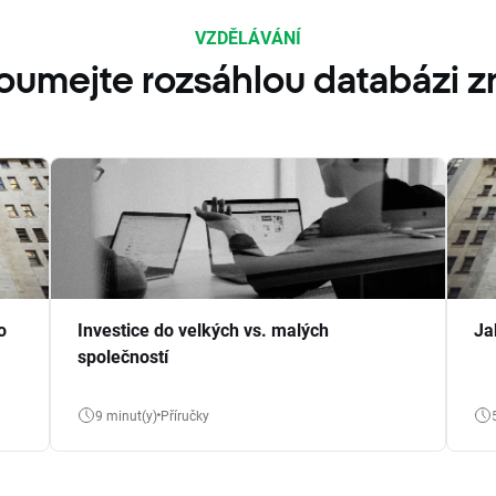
VZDĚLÁVÁNÍ
oumejte rozsáhlou databázi zn
o
Investice do velkých vs. malých
Ja
společností
9 minut(y)
Příručky