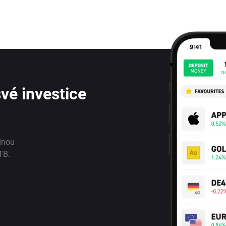
vé investice
lnou
TB.