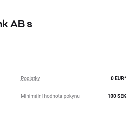
nk AB s
Poplatky
0 EUR*
Minimální hodnota pokynu
100 SEK