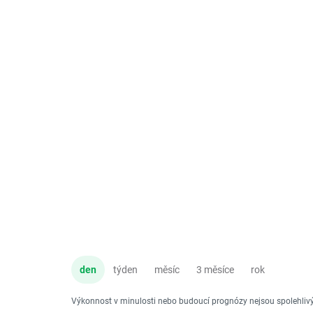
den
týden
měsíc
3 měsíce
rok
Výkonnost v minulosti nebo budoucí prognózy nejsou spolehli