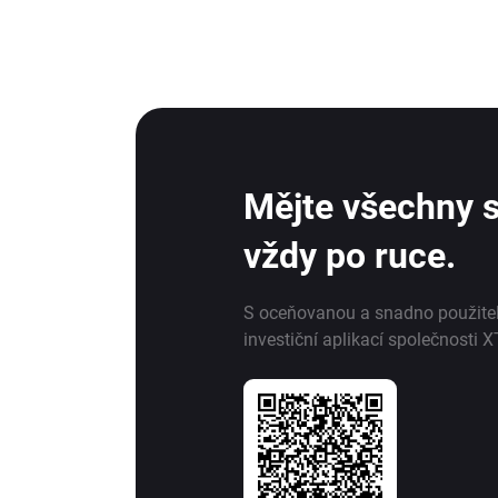
Mějte všechny s
vždy po ruce.
S oceňovanou a snadno použite
investiční aplikací společnosti X