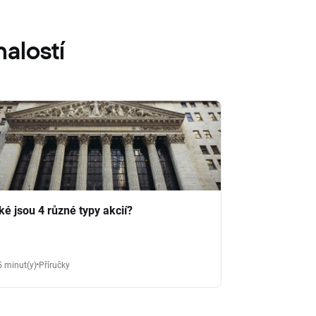
alostí
ké jsou 4 různé typy akcií?
5 minut(y)
Příručky