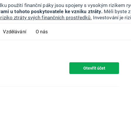
ku použití finanční páky jsou spojeny s vysokým rizikem ryc
ami u tohoto poskytovatele ke vzniku ztráty.
Měli byste z
riziko ztráty svých finančních prostředků.
Investování je ri
Vzdělávání
O nás
Otevřít účet