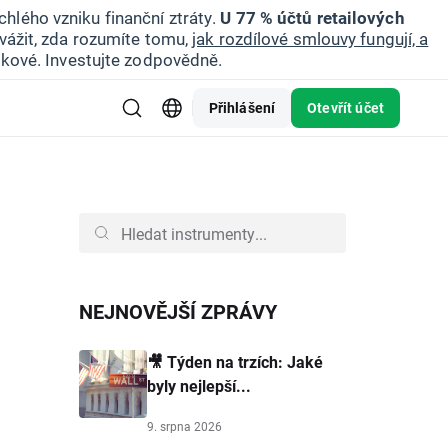
hlého vzniku finanční ztráty.
U 77 % účtů retailových
vážit, zda rozumíte tomu,
jak rozdílové smlouvy fungují, a
zikové. Investujte zodpovědně.
Přihlášení
Otevřít účet
NEJNOVĚJŠÍ ZPRÁVY
🎥 Týden na trzích: Jaké
byly nejlepší...
9. srpna 2026