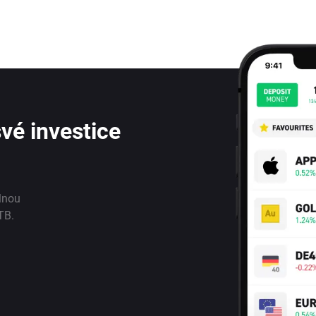
vé investice
lnou
TB.