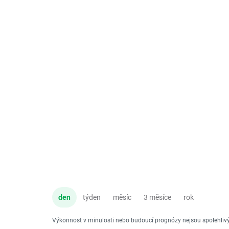
den
týden
měsíc
3 měsíce
rok
Výkonnost v minulosti nebo budoucí prognózy nejsou spolehli