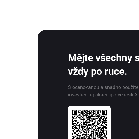
Mějte všechny s
vždy po ruce.
S oceňovanou a snadno použite
investiční aplikací společnosti X