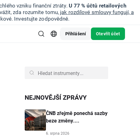
hlého vzniku finanční ztráty.
U 77 % účtů retailových
vážit, zda rozumíte tomu,
jak rozdílové smlouvy fungují, a
zikové. Investujte zodpovědně.
Přihlášení
Otevřít účet
NEJNOVĚJŠÍ ZPRÁVY
ČNB zřejmě ponechá sazby
beze změny....
6. srpna 2026