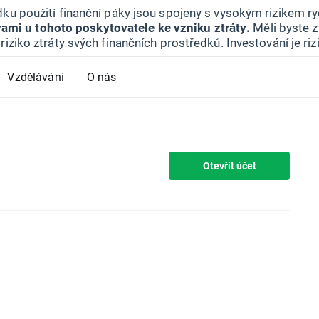
ku použití finanční páky jsou spojeny s vysokým rizikem ryc
ami u tohoto poskytovatele ke vzniku ztráty.
Měli byste z
riziko ztráty svých finančních prostředků.
Investování je ri
Vzdělávání
O nás
Otevřít účet