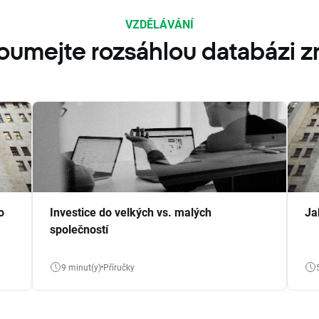
VZDĚLÁVÁNÍ
oumejte rozsáhlou databázi zn
o
Investice do velkých vs. malých
Ja
společností
9 minut(y)
Příručky