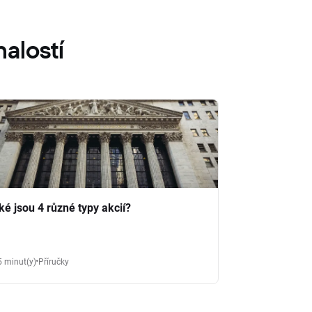
alostí
ké jsou 4 různé typy akcií?
5 minut(y)
Příručky