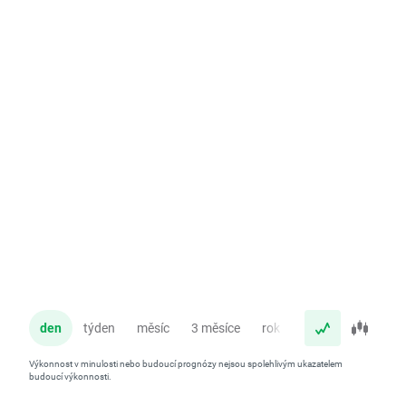
den
týden
měsíc
3 měsíce
rok
Výkonnost v minulosti nebo budoucí prognózy nejsou spolehlivým ukazatelem
budoucí výkonnosti.