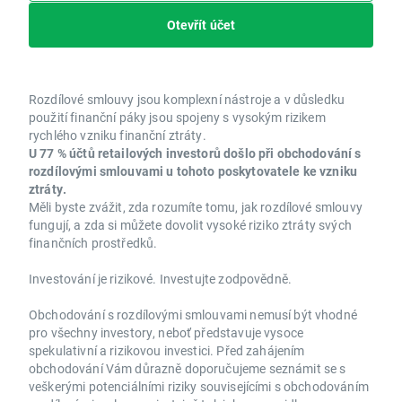
Otevřít účet
Rozdílové smlouvy jsou komplexní nástroje a v důsledku
použití finanční páky jsou spojeny s vysokým rizikem
rychlého vzniku finanční ztráty.
U 77 % účtů retailových investorů došlo při obchodování s
rozdílovými smlouvami u tohoto poskytovatele ke vzniku
ztráty.
Měli byste zvážit, zda rozumíte tomu, jak rozdílové smlouvy
fungují, a zda si můžete dovolit vysoké riziko ztráty svých
finančních prostředků.
Investování je rizikové. Investujte zodpovědně.
Obchodování s rozdílovými smlouvami nemusí být vhodné
pro všechny investory, neboť představuje vysoce
spekulativní a rizikovou investici. Před zahájením
obchodování Vám důrazně doporučujeme seznámit se s
veškerými potenciálními riziky souvisejícími s obchodováním