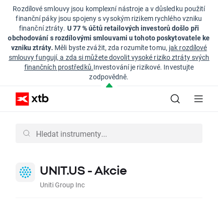
Rozdílové smlouvy jsou komplexní nástroje a v důsledku použití
finanční páky jsou spojeny s vysokým rizikem rychlého vzniku
finanční ztráty.
U 77 % účtů retailových investorů došlo při
obchodování s rozdílovými smlouvami u tohoto poskytovatele ke
vzniku ztráty.
Měli byste zvážit, zda rozumíte tomu,
jak rozdílové
smlouvy fungují, a zda si můžete dovolit vysoké riziko ztráty svých
finančních prostředků.
Investování je rizikové. Investujte
zodpovědně.
UNIT.US - Akcie
Uniti Group Inc