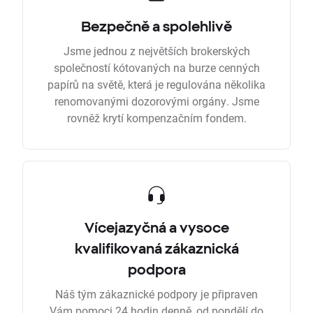
Bezpečně a spolehlivě
Jsme jednou z největších brokerských
společností kótovaných na burze cenných
papírů na světě, která je regulována několika
renomovanými dozorovými orgány. Jsme
rovněž krytí kompenzačním fondem.
Vícejazyčná a vysoce
kvalifikovaná zákaznická
podpora
Náš tým zákaznické podpory je připraven
Vám pomoci 24 hodin denně, od pondělí do