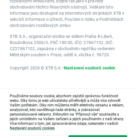
rozdílovými smlouvami, stejně tak jako s pravidly
obchodování těchto finančních nástrojů. Veškeré tyto
informace jsou dostupné na internetových stránkách XTB v
sekcích Informace o účtech, Poučení o riziku a Podmínkách
obchodování rozdílových smluv.
XTB S.A., organizační složka se sídlem Praha 8-Libeň,
Boudníkova 2506/3, PSČ 180 00, IČO: 27867102, DIČ:
CZ27867102, zapsána v obchodním rejstříku vedeném
Městským soudem v Praze, oddíl A, vložka č. 56720.
Copyright 2026 © XTB S.A.
•
Nastavení souborů cookie
Používáme soubory cookie, abychom zajistili správnou funkčnost
webu. Díky tomu je web uživatelsky přívětivější a může více vyhovět
Vašim potřebám. Díky nim můžeme měřit efektivitu obsahu a reklam,
analyzovat, kdo navštěvuje naše stránky, a zobrazovat
personalizované reklamy. Kliknutím na "Přijmout vše“ souhlasíte s
jejich umístěním na Vašem zařízení a jejich používáním z naší strany.
Více informací o tom, jak zpracováváme údaje, naleznete v našich
Nastavení souborů cookies