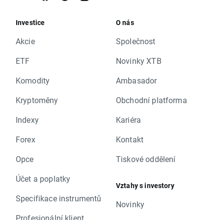
Investice
O nás
Akcie
Společnost
ETF
Novinky XTB
Komodity
Ambasador
Kryptoměny
Obchodní platforma
Indexy
Kariéra
Forex
Kontakt
Opce
Tiskové oddělení
Účet a poplatky
Vztahy s investory
Specifikace instrumentů
Novinky
Profesionální klient