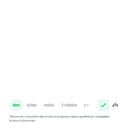
den
týden
měsíc
3 měsíce
rok
Výkonnost v minulosti nebo budoucí prognózy nejsou spolehlivým ukazatelem
budoucí výkonnosti.