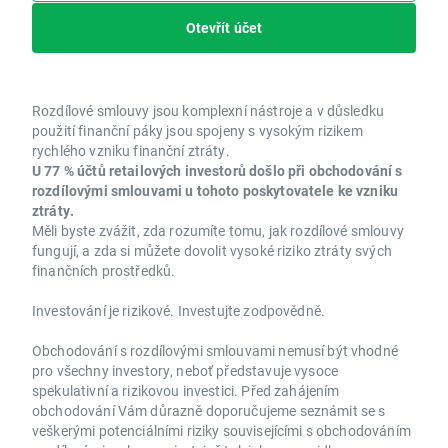
Otevřít účet
Rozdílové smlouvy jsou komplexní nástroje a v důsledku
použití finanční páky jsou spojeny s vysokým rizikem
rychlého vzniku finanční ztráty.
U 77 % účtů retailových investorů došlo při obchodování s
rozdílovými smlouvami u tohoto poskytovatele ke vzniku
ztráty.
Měli byste zvážit, zda rozumíte tomu, jak rozdílové smlouvy
fungují, a zda si můžete dovolit vysoké riziko ztráty svých
finančních prostředků.
Investování je rizikové. Investujte zodpovědně.
Obchodování s rozdílovými smlouvami nemusí být vhodné
pro všechny investory, neboť představuje vysoce
spekulativní a rizikovou investici. Před zahájením
obchodování Vám důrazně doporučujeme seznámit se s
veškerými potenciálními riziky souvisejícími s obchodováním