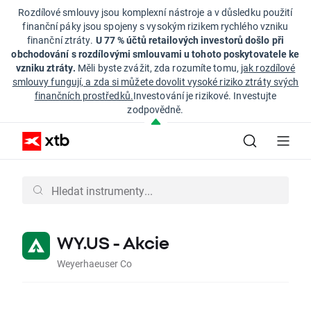
Rozdílové smlouvy jsou komplexní nástroje a v důsledku použití
finanční páky jsou spojeny s vysokým rizikem rychlého vzniku
finanční ztráty.
U 77 % účtů retailových investorů došlo při
obchodování s rozdílovými smlouvami u tohoto poskytovatele ke
vzniku ztráty.
Měli byste zvážit, zda rozumíte tomu,
jak rozdílové
smlouvy fungují, a zda si můžete dovolit vysoké riziko ztráty svých
finančních prostředků.
Investování je rizikové. Investujte
zodpovědně.
WY.US - Akcie
Weyerhaeuser Co