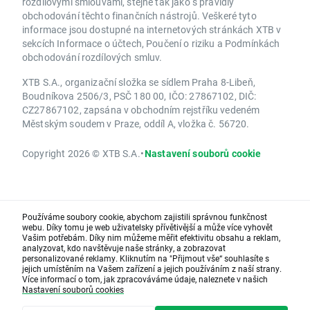
rozdílovými smlouvami, stejně tak jako s pravidly
obchodování těchto finančních nástrojů. Veškeré tyto
informace jsou dostupné na internetových stránkách XTB v
sekcích Informace o účtech, Poučení o riziku a Podmínkách
obchodování rozdílových smluv.
XTB S.A., organizační složka se sídlem Praha 8-Libeň,
Boudníkova 2506/3, PSČ 180 00, IČO: 27867102, DIČ:
CZ27867102, zapsána v obchodním rejstříku vedeném
Městským soudem v Praze, oddíl A, vložka č. 56720.
Copyright 2026 © XTB S.A.
•
Nastavení souborů cookie
Používáme soubory cookie, abychom zajistili správnou funkčnost
webu. Díky tomu je web uživatelsky přívětivější a může více vyhovět
Vašim potřebám. Díky nim můžeme měřit efektivitu obsahu a reklam,
analyzovat, kdo navštěvuje naše stránky, a zobrazovat
personalizované reklamy. Kliknutím na "Přijmout vše“ souhlasíte s
jejich umístěním na Vašem zařízení a jejich používáním z naší strany.
Více informací o tom, jak zpracováváme údaje, naleznete v našich
Nastavení souborů cookies