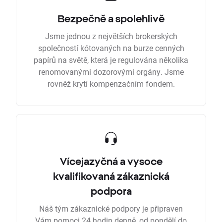
Bezpečně a spolehlivě
Jsme jednou z největších brokerských
společností kótovaných na burze cenných
papírů na světě, která je regulována několika
renomovanými dozorovými orgány. Jsme
rovněž krytí kompenzačním fondem.
Vícejazyčná a vysoce
kvalifikovaná zákaznická
podpora
Náš tým zákaznické podpory je připraven
Vám pomoci 24 hodin denně, od pondělí do