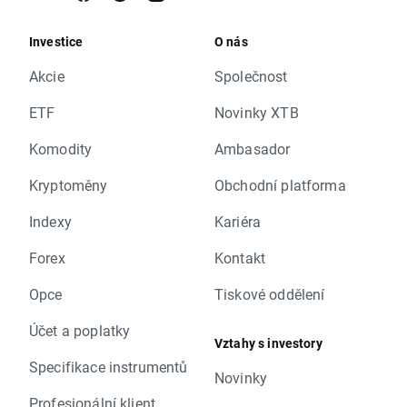
Investice
O nás
Akcie
Společnost
ETF
Novinky XTB
Komodity
Ambasador
Kryptoměny
Obchodní platforma
Indexy
Kariéra
Forex
Kontakt
Opce
Tiskové oddělení
Účet a poplatky
Vztahy s investory
Specifikace instrumentů
Novinky
Profesionální klient