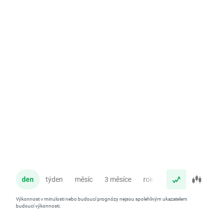
den
týden
měsíc
3 měsíce
rok
Výkonnost v minulosti nebo budoucí prognózy nejsou spolehlivým ukazatelem
budoucí výkonnosti.