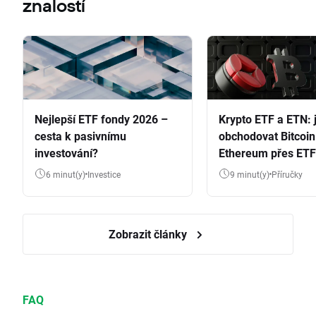
znalostí
Nejlepší ETF fondy 2026 –
Krypto ETF a ETN: 
cesta k pasivnímu
obchodovat Bitcoin
investování?
Ethereum přes ETF
6 minut(y)
Investice
9 minut(y)
Příručky
Zobrazit články
FAQ