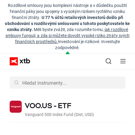
Rozdílové smlouvy jsou komplexní nástroje a v důsledku použití
finanční páky jsou spojeny s vysokým rizikem rychlého vzniku
finanční ztráty.
U 77 % účtů retailových investorů došlo při
obchodování s rozdílovými smlouvami u tohoto poskytovatele ke
vzniku ztráty.
Měli byste zvážit, zda rozumíte tomu,
jak rozdílové
smlouvy fungují, a zda si můžete dovolit vysoké riziko ztráty svých
finančních prostředků.
Investování je rizikové. Investujte
zodpovědně.
VOO.US - ETF
Vanguard 500 Index Fund (Dist, USD)