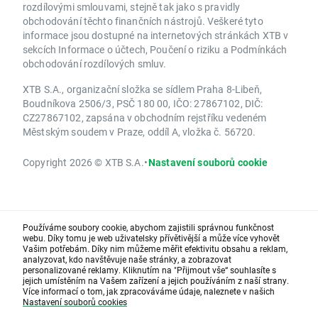
rozdílovými smlouvami, stejně tak jako s pravidly
obchodování těchto finančních nástrojů. Veškeré tyto
informace jsou dostupné na internetových stránkách XTB v
sekcích Informace o účtech, Poučení o riziku a Podmínkách
obchodování rozdílových smluv.
XTB S.A., organizační složka se sídlem Praha 8-Libeň,
Boudníkova 2506/3, PSČ 180 00, IČO: 27867102, DIČ:
CZ27867102, zapsána v obchodním rejstříku vedeném
Městským soudem v Praze, oddíl A, vložka č. 56720.
Copyright 2026 © XTB S.A.
•
Nastavení souborů cookie
Používáme soubory cookie, abychom zajistili správnou funkčnost
webu. Díky tomu je web uživatelsky přívětivější a může více vyhovět
Vašim potřebám. Díky nim můžeme měřit efektivitu obsahu a reklam,
analyzovat, kdo navštěvuje naše stránky, a zobrazovat
personalizované reklamy. Kliknutím na "Přijmout vše“ souhlasíte s
jejich umístěním na Vašem zařízení a jejich používáním z naší strany.
Více informací o tom, jak zpracováváme údaje, naleznete v našich
Nastavení souborů cookies