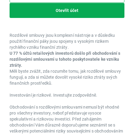
Otevřít účet
Rozdílové smlouvy jsou komplexní nástroje a v důsledku
použití finanční páky jsou spojeny s vysokým rizikem
rychlého vzniku finanční ztráty.
U 77 % účtů retailových investorů došlo při obchodování s
rozdílovými smlouvami u tohoto poskytovatele ke vzniku
ztráty.
Měli byste zvážit, zda rozumíte tomu, jak rozdílové smlouvy
fungují, a zda si můžete dovolit vysoké riziko ztráty svých
finančních prostředků.
Investování je rizikové. Investujte zodpovědně.
Obchodování s rozdílovými smlouvami nemusí být vhodné
pro všechny investory, neboť představuje vysoce
spekulativní a rizikovou investici. Před zahájením
obchodování Vám důrazně doporučujeme seznámit se s
veškerými potenciálními riziky souvisejícími s obchodováním