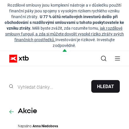
Rozdílové smlouvy jsou komplexní nástroje a v důsledku použití
finanční páky jsou spojeny s vysokým rizikem rychlého vzniku
finanční ztráty.
U 77 % účtů retailových investorů došlo při
obchodování s rozdílovými smlouvami u tohoto poskytovatele ke
vzniku ztráty.
Měli byste zvážit, zda rozumíte tomu,
jak rozdílové
smlouvy fungují, a zda si můžete dovolit vysoké riziko ztráty svých
finančních prostředků.
Investování je rizikové. Investujte
zodpovědně.
HLEDAT
Akcie
Napsáno
Anna Niedobova