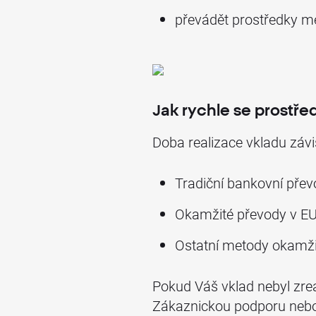
převádět prostředky me
Jak rychle se prostře
Doba realizace vkladu závi
Tradiční bankovní přev
Okamžité převody v EUR
Ostatní metody okamži
Pokud Váš vklad nebyl zre
Zákaznickou podporu nebo