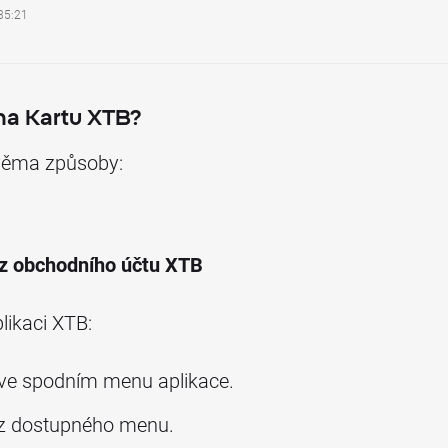
35:21
 na Kartu XTB?
věma způsoby:
z obchodního účtu XTB
likaci XTB:
ve spodním menu aplikace.
z dostupného menu.