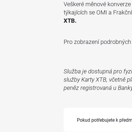
Veškeré měnové konverze vy
týkajících se OMI a Frakč
XTB.
Pro zobrazení podrobných i
Služba je dostupná pro fyz
služby Karty XTB, včetně pl
peněz registrovaná u Banky 
Pokud potřebujete k před