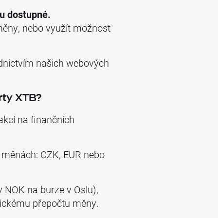
u dostupné.
měny, nebo využít možnost
ednictvím našich webových
rty XTB?
akcí na finančních
ech měnách: CZK, EUR nebo
v NOK na burze v Oslu),
tickému přepočtu měny.