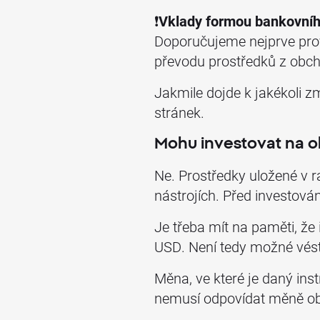
❗
Vklady formou bankovní
Doporučujeme nejprve pro
převodu prostředků z obch
Jakmile dojde k jakékoli 
stránek.
Mohu investovat na o
Ne. Prostředky uložené v r
nástrojích. Před investová
Je třeba mít na paměti, ž
USD. Není tedy možné vést
Měna, ve které je daný in
nemusí odpovídat měně ob