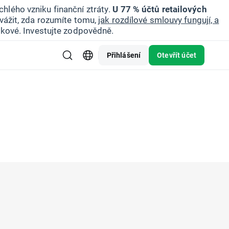
hlého vzniku finanční ztráty.
U 77 % účtů retailových
vážit, zda rozumíte tomu,
jak rozdílové smlouvy fungují, a
zikové. Investujte zodpovědně.
Přihlášení
Otevřít účet