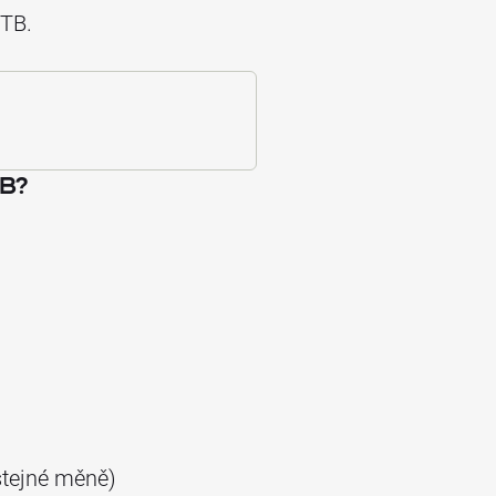
XTB.
TB?
stejné měně)