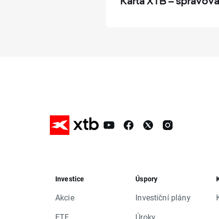
Karta XTB – spravován
Investice
Úspory
Akcie
Investiční plány
ETF
Úroky