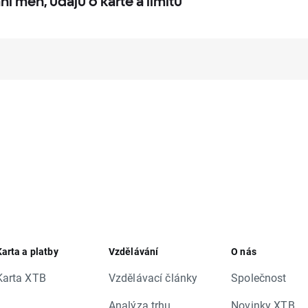
í měn, údajů o kartě a limitů
Karta a platby
Vzdělávání
O nás
Karta XTB
Vzdělávací články
Společnost
Analýza trhu
Novinky XTB