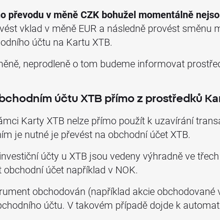
ho převodu v měně CZK bohužel momentálně nejso
vést vklad v měně EUR a následně provést směnu 
odního účtu na Kartu XTB.
změně, neprodleně o tom budeme informovat prostř
bchodním účtu XTB přímo z prostředků Ka
ámci Karty XTB nelze přímo použít k uzavírání trans
ním je nutné je převést na obchodní účet XTB.
e investiční účty u XTB jsou vedeny výhradně ve tř
 obchodní účet například v NOK.
strument obchodován (například akcie obchodované 
chodního účtu. V takovém případě dojde k automa