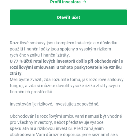
Profil investora
Otevřít účet
Rozdílové smlouvy jsou komplexní nástroje a v důsledku
použití finanční páky jsou spojeny s vysokým rizikem
rychlého vzniku finanční ztráty.
U 77 % účtů retailových investorů došlo při obchodování s
rozdílovými smlouvami u tohoto poskytovatele ke vzniku
ztráty.
Měli byste zvážit, zda rozumíte tomu, jak rozdílové smlouvy
fungují, a zda si můžete dovolit vysoké riziko ztráty svých
finančních prostředků.
Investování je rizikové. Investujte zodpovědně.
Obchodování s rozdílovými smlouvami nemusí být vhodné
pro všechny investory, neboť představuje vysoce
spekulativní a rizikovou investici. Před zahájením
obchodování Vám důrazně doporučujeme seznámit se s