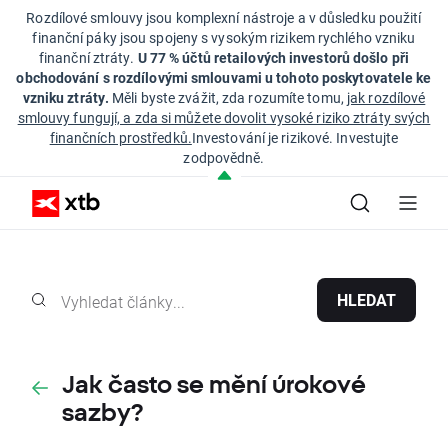
Rozdílové smlouvy jsou komplexní nástroje a v důsledku použití
finanční páky jsou spojeny s vysokým rizikem rychlého vzniku
finanční ztráty.
U 77 % účtů retailových investorů došlo při
obchodování s rozdílovými smlouvami u tohoto poskytovatele ke
vzniku ztráty.
Měli byste zvážit, zda rozumíte tomu,
jak rozdílové
smlouvy fungují, a zda si můžete dovolit vysoké riziko ztráty svých
finančních prostředků.
Investování je rizikové. Investujte
zodpovědně.
HLEDAT
Jak často se mění úrokové
sazby?