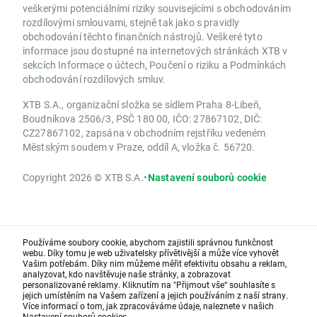
veškerými potenciálními riziky souvisejícími s obchodováním
rozdílovými smlouvami, stejně tak jako s pravidly
obchodování těchto finančních nástrojů. Veškeré tyto
informace jsou dostupné na internetových stránkách XTB v
sekcích Informace o účtech, Poučení o riziku a Podmínkách
obchodování rozdílových smluv.
XTB S.A., organizační složka se sídlem Praha 8-Libeň,
Boudníkova 2506/3, PSČ 180 00, IČO: 27867102, DIČ:
CZ27867102, zapsána v obchodním rejstříku vedeném
Městským soudem v Praze, oddíl A, vložka č. 56720.
Copyright 2026 © XTB S.A.
•
Nastavení souborů cookie
Používáme soubory cookie, abychom zajistili správnou funkčnost
webu. Díky tomu je web uživatelsky přívětivější a může více vyhovět
Vašim potřebám. Díky nim můžeme měřit efektivitu obsahu a reklam,
analyzovat, kdo navštěvuje naše stránky, a zobrazovat
personalizované reklamy. Kliknutím na "Přijmout vše“ souhlasíte s
jejich umístěním na Vašem zařízení a jejich používáním z naší strany.
Více informací o tom, jak zpracováváme údaje, naleznete v našich
Nastavení souborů cookies