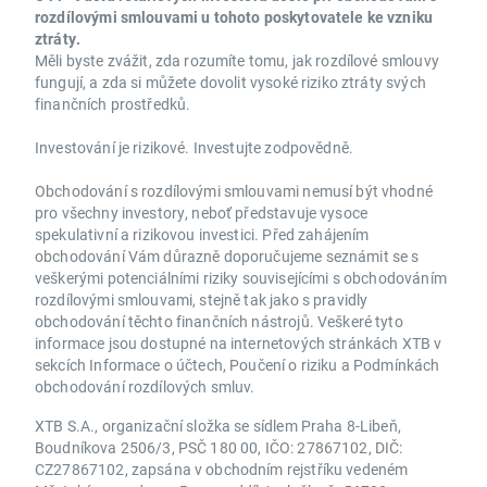
rozdílovými smlouvami u tohoto poskytovatele ke vzniku
ztráty.
Měli byste zvážit, zda rozumíte tomu, jak rozdílové smlouvy
fungují, a zda si můžete dovolit vysoké riziko ztráty svých
finančních prostředků.
Investování je rizikové. Investujte zodpovědně.
Obchodování s rozdílovými smlouvami nemusí být vhodné
pro všechny investory, neboť představuje vysoce
spekulativní a rizikovou investici. Před zahájením
obchodování Vám důrazně doporučujeme seznámit se s
veškerými potenciálními riziky souvisejícími s obchodováním
rozdílovými smlouvami, stejně tak jako s pravidly
obchodování těchto finančních nástrojů. Veškeré tyto
informace jsou dostupné na internetových stránkách XTB v
sekcích Informace o účtech, Poučení o riziku a Podmínkách
obchodování rozdílových smluv.
XTB S.A., organizační složka se sídlem Praha 8-Libeň,
Boudníkova 2506/3, PSČ 180 00, IČO: 27867102, DIČ:
CZ27867102, zapsána v obchodním rejstříku vedeném