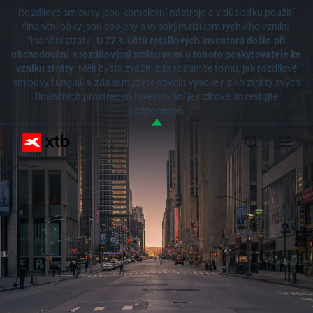
Rozdílové smlouvy jsou komplexní nástroje a v důsledku použití
finanční páky jsou spojeny s vysokým rizikem rychlého vzniku
finanční ztráty.
U 77 % účtů retailových investorů došlo při
obchodování s rozdílovými smlouvami u tohoto poskytovatele ke
vzniku ztráty.
Měli byste zvážit, zda rozumíte tomu,
jak rozdílové
smlouvy fungují, a zda si můžete dovolit vysoké riziko ztráty svých
finančních prostředků.
Investování je rizikové. Investujte
zodpovědně.