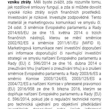
vzniku ztráty
. Měli byste zvážit, zda rozumíte tomu,
jak rozdílové smlouvy fungují, a zda si můžete dovolit
vysoké riziko ztráty svých finančních prostředků.
Investování je rizikové. Investujte zodpovědně. Tento
materiál je marketingovou komunikací ve smyslu čl.
24 odst. 3 směrnice Evropského parlamentu a Rady
2014/65/EU ze dne 15. května 2014 o trzích
finančních nástrojů, kterou se mění směrnice
2002/92/ES a směrnice 2011/61/EU (MiFID II).
Marketingová komunikace není investiční doporučení
ani informace doporučující či navrhující investiční
strategii ve smyslu nařízení Evropského parlamentu a
Rady (EU) č. 596/2014 ze dne 16. dubna 2014 o
zneužívání trhu (nařízení o zneužívání trhu) a o zrušení
směrnice Evropského parlamentu a Rady 2003/6/ES a
směrnic Komise 2003/124/ES, 2003/125/ES a
2004/72/ES a nařízení Komise v přenesené pravomoci
(EU) 2016/958 ze dne 9. března 2016, kterým se
doplňuje nařízení Evropského parlamentu a Rady (EU)
č. 596/2014, pokud jde o regulační technické normy
pro technická ujednání pro objektivní předkládání