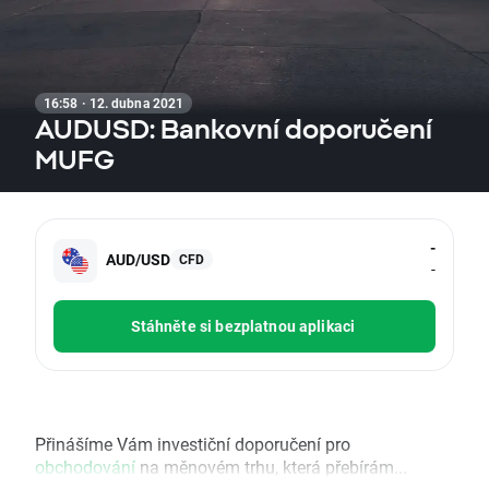
16:58 · 12. dubna 2021
AUDUSD: Bankovní doporučení
MUFG
-
AUD/USD
CFD
-
Stáhněte si bezplatnou aplikaci
Přinášíme Vám investiční doporučení pro
obchodování
na měnovém trhu, která přebírám...