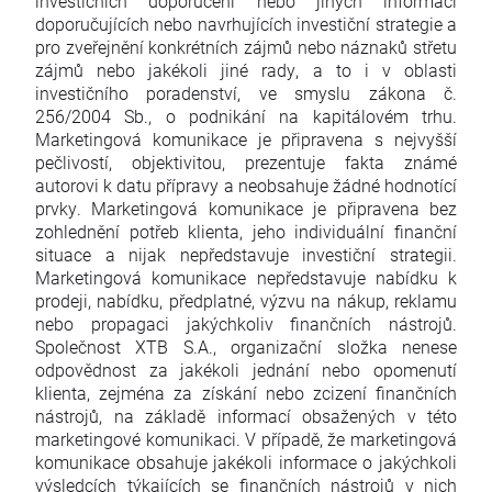
investičních doporučení nebo jiných informací
doporučujících nebo navrhujících investiční strategie a
pro zveřejnění konkrétních zájmů nebo náznaků střetu
zájmů nebo jakékoli jiné rady, a to i v oblasti
investičního poradenství, ve smyslu zákona č.
256/2004 Sb., o podnikání na kapitálovém trhu.
Marketingová komunikace je připravena s nejvyšší
pečlivostí, objektivitou, prezentuje fakta známé
autorovi k datu přípravy a neobsahuje žádné hodnotící
prvky. Marketingová komunikace je připravena bez
zohlednění potřeb klienta, jeho individuální finanční
situace a nijak nepředstavuje investiční strategii.
Marketingová komunikace nepředstavuje nabídku k
prodeji, nabídku, předplatné, výzvu na nákup, reklamu
nebo propagaci jakýchkoliv finančních nástrojů.
Společnost XTB S.A., organizační složka nenese
odpovědnost za jakékoli jednání nebo opomenutí
klienta, zejména za získání nebo zcizení finančních
nástrojů, na základě informací obsažených v této
marketingové komunikaci. V případě, že marketingová
komunikace obsahuje jakékoli informace o jakýchkoli
výsledcích týkajících se finančních nástrojů v nich