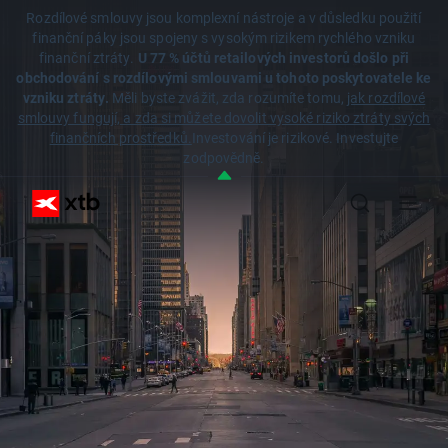
Rozdílové smlouvy jsou komplexní nástroje a v důsledku použití
finanční páky jsou spojeny s vysokým rizikem rychlého vzniku
finanční ztráty.
U 77 % účtů retailových investorů došlo při
obchodování s rozdílovými smlouvami u tohoto poskytovatele ke
vzniku ztráty.
Měli byste zvážit, zda rozumíte tomu,
jak rozdílové
smlouvy fungují, a zda si můžete dovolit vysoké riziko ztráty svých
finančních prostředků.
Investování je rizikové. Investujte
zodpovědně.