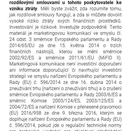
rozdílovými smlouvami u tohoto poskytovatele ke
vzniku ztráty
. Měli byste zvážit, zda rozumíte tomu,
jak rozdílové smlouvy fungují, a zda si můžete dovolit
vysoké riziko ztráty svých finančních prostředků.
Investování je rizikové. Investujte zodpovědně. Tento
materiál je marketingovou komunikací ve smyslu čl.
24 odst. 3 směrnice Evropského parlamentu a Rady
2014/65/EU ze dne 15. května 2014 o trzích
finančních nástrojů, kterou se mění směrnice
2002/92/ES a směrnice 2011/61/EU (MiFID II).
Marketingová komunikace není investiční doporučení
ani informace doporučující či navrhující investiční
strategii ve smyslu nařízení Evropského parlamentu a
Rady (EU) č. 596/2014 ze dne 16. dubna 2014 o
zneužívání trhu (nařízení o zneužívání trhu) a o zrušení
směrnice Evropského parlamentu a Rady 2003/6/ES a
směrnic Komise 2003/124/ES, 2003/125/ES a
2004/72/ES a nařízení Komise v přenesené pravomoci
(EU) 2016/958 ze dne 9. března 2016, kterým se
doplňuje nařízení Evropského parlamentu a Rady (EU)
č. 596/2014, pokud jde o regulační technické normy