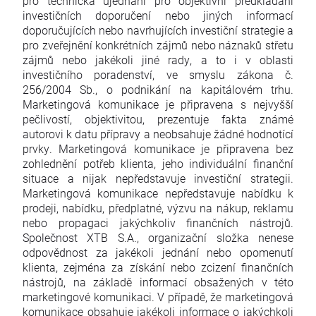
pro technická ujednání pro objektivní předkládání
investičních doporučení nebo jiných informací
doporučujících nebo navrhujících investiční strategie a
pro zveřejnění konkrétních zájmů nebo náznaků střetu
zájmů nebo jakékoli jiné rady, a to i v oblasti
investičního poradenství, ve smyslu zákona č.
256/2004 Sb., o podnikání na kapitálovém trhu.
Marketingová komunikace je připravena s nejvyšší
pečlivostí, objektivitou, prezentuje fakta známé
autorovi k datu přípravy a neobsahuje žádné hodnotící
prvky. Marketingová komunikace je připravena bez
zohlednění potřeb klienta, jeho individuální finanční
situace a nijak nepředstavuje investiční strategii.
Marketingová komunikace nepředstavuje nabídku k
prodeji, nabídku, předplatné, výzvu na nákup, reklamu
nebo propagaci jakýchkoliv finančních nástrojů.
Společnost XTB S.A., organizační složka nenese
odpovědnost za jakékoli jednání nebo opomenutí
klienta, zejména za získání nebo zcizení finančních
nástrojů, na základě informací obsažených v této
marketingové komunikaci. V případě, že marketingová
komunikace obsahuje jakékoli informace o jakýchkoli