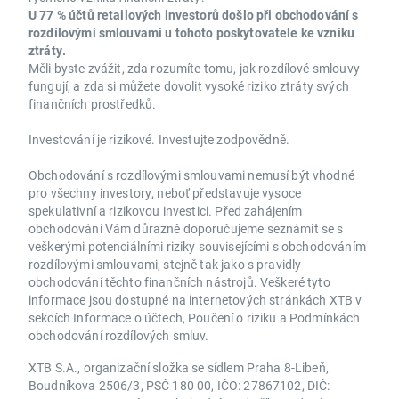
U 77 % účtů retailových investorů došlo při obchodování s
rozdílovými smlouvami u tohoto poskytovatele ke vzniku
ztráty.
Měli byste zvážit, zda rozumíte tomu, jak rozdílové smlouvy
fungují, a zda si můžete dovolit vysoké riziko ztráty svých
finančních prostředků.
Investování je rizikové. Investujte zodpovědně.
Obchodování s rozdílovými smlouvami nemusí být vhodné
pro všechny investory, neboť představuje vysoce
spekulativní a rizikovou investici. Před zahájením
obchodování Vám důrazně doporučujeme seznámit se s
veškerými potenciálními riziky souvisejícími s obchodováním
rozdílovými smlouvami, stejně tak jako s pravidly
obchodování těchto finančních nástrojů. Veškeré tyto
informace jsou dostupné na internetových stránkách XTB v
sekcích Informace o účtech, Poučení o riziku a Podmínkách
obchodování rozdílových smluv.
XTB S.A., organizační složka se sídlem Praha 8-Libeň,
Boudníkova 2506/3, PSČ 180 00, IČO: 27867102, DIČ: