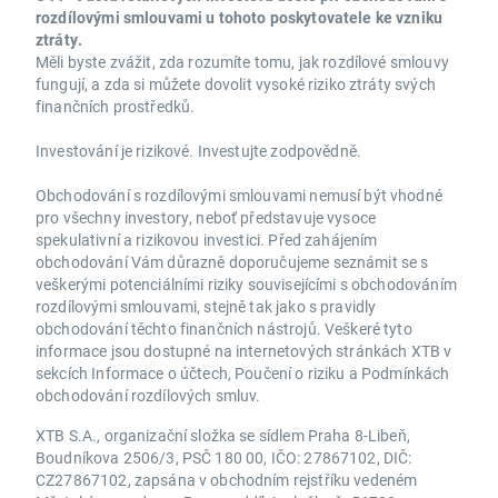
rozdílovými smlouvami u tohoto poskytovatele ke vzniku
ztráty.
Měli byste zvážit, zda rozumíte tomu, jak rozdílové smlouvy
fungují, a zda si můžete dovolit vysoké riziko ztráty svých
finančních prostředků.
Investování je rizikové. Investujte zodpovědně.
Obchodování s rozdílovými smlouvami nemusí být vhodné
pro všechny investory, neboť představuje vysoce
spekulativní a rizikovou investici. Před zahájením
obchodování Vám důrazně doporučujeme seznámit se s
veškerými potenciálními riziky souvisejícími s obchodováním
rozdílovými smlouvami, stejně tak jako s pravidly
obchodování těchto finančních nástrojů. Veškeré tyto
informace jsou dostupné na internetových stránkách XTB v
sekcích Informace o účtech, Poučení o riziku a Podmínkách
obchodování rozdílových smluv.
XTB S.A., organizační složka se sídlem Praha 8-Libeň,
Boudníkova 2506/3, PSČ 180 00, IČO: 27867102, DIČ:
CZ27867102, zapsána v obchodním rejstříku vedeném