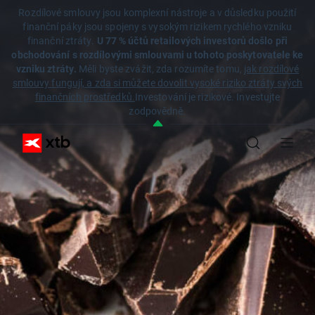
Rozdílové smlouvy jsou komplexní nástroje a v důsledku použití
finanční páky jsou spojeny s vysokým rizikem rychlého vzniku
finanční ztráty.
U 77 % účtů retailových investorů došlo při
obchodování s rozdílovými smlouvami u tohoto poskytovatele ke
vzniku ztráty.
Měli byste zvážit, zda rozumíte tomu,
jak rozdílové
smlouvy fungují, a zda si můžete dovolit vysoké riziko ztráty svých
finančních prostředků.
Investování je rizikové. Investujte
zodpovědně.