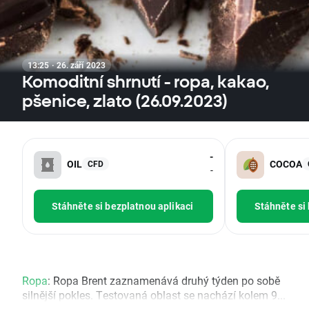
13:25 · 26. září 2023
Komoditní shrnutí - ropa, kakao,
pšenice, zlato (26.09.2023)
-
OIL
COCOA
CFD
-
Stáhněte si bezplatnou aplikaci
Stáhněte si
Ropa
: Ropa Brent zaznamenává druhý týden po sobě
silnější pokles. Testovaná oblast se nachází kolem 9...