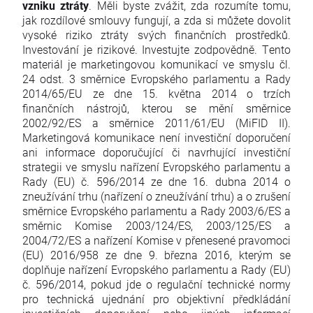
vzniku ztráty
. Měli byste zvážit, zda rozumíte tomu,
jak rozdílové smlouvy fungují, a zda si můžete dovolit
vysoké riziko ztráty svých finančních prostředků.
Investování je rizikové. Investujte zodpovědně. Tento
materiál je marketingovou komunikací ve smyslu čl.
24 odst. 3 směrnice Evropského parlamentu a Rady
2014/65/EU ze dne 15. května 2014 o trzích
finančních nástrojů, kterou se mění směrnice
2002/92/ES a směrnice 2011/61/EU (MiFID II).
Marketingová komunikace není investiční doporučení
ani informace doporučující či navrhující investiční
strategii ve smyslu nařízení Evropského parlamentu a
Rady (EU) č. 596/2014 ze dne 16. dubna 2014 o
zneužívání trhu (nařízení o zneužívání trhu) a o zrušení
směrnice Evropského parlamentu a Rady 2003/6/ES a
směrnic Komise 2003/124/ES, 2003/125/ES a
2004/72/ES a nařízení Komise v přenesené pravomoci
(EU) 2016/958 ze dne 9. března 2016, kterým se
doplňuje nařízení Evropského parlamentu a Rady (EU)
č. 596/2014, pokud jde o regulační technické normy
pro technická ujednání pro objektivní předkládání