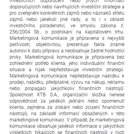
investičních doporučení nebo jiných informací
doporučujících nebo navrhujících investiční strategie a
pro zveřejnění konkrétních zájmů nebo náznaků střetu
zájmů nebo jakékoli jiné rady, a to i v oblasti
investičního poradenství, ve smyslu zákona č.
256/2004 Sb., o podnikání na kapitálovém trhu.
Marketingová komunikace je připravena s nejvyšší
pečlivostí, objektivitou, prezentuje fakta známé
autorovi k datu přípravy a neobsahuje žádné hodnotící
prvky. Marketingová komunikace je připravena bez
zohlednění potřeb klienta, jeho individuální finanční
situace a nijak nepředstavuje investiční strategii.
Marketingová komunikace nepředstavuje nabídku k
prodeji, nabídku, předplatné, výzvu na nákup, reklamu
nebo propagaci jakýchkoliv finančních nástrojů.
Společnost XTB S.A., organizační složka nenese
odpovědnost za jakékoli jednání nebo opomenutí
klienta, zejména za získání nebo zcizení finančních
nástrojů, na základě informací obsažených v této
marketingové komunikaci. V případě, že marketingová
komunikace obsahuje jakékoli informace o jakýchkoli
výsledcích týkajících se finančních nástrojů v nich