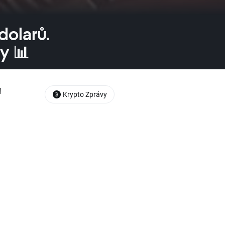
dolarů.
y 📊
l
Krypto Zprávy