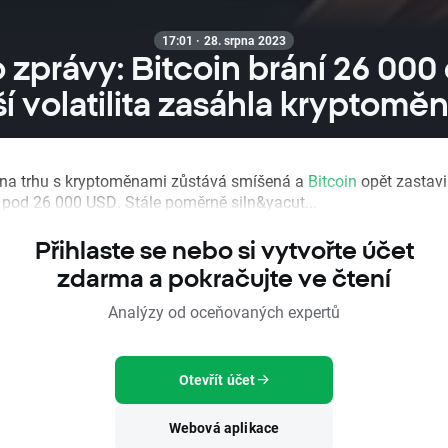
17:01 · 28. srpna 2023
 zprávy: Bitcoin brání 26 000 
ší volatilita zasáhla kryptoměn
na trhu s kryptoměnami zůstává smíšená a
Bitcoin
opět zastavi
 pod 26 000 USD. Stále poměrně siln&yacut...
Přihlaste se nebo si vytvořte účet
zdarma a pokračujte ve čtení
Analýzy od oceňovaných expertů
Otevřít účet
Webová aplikace