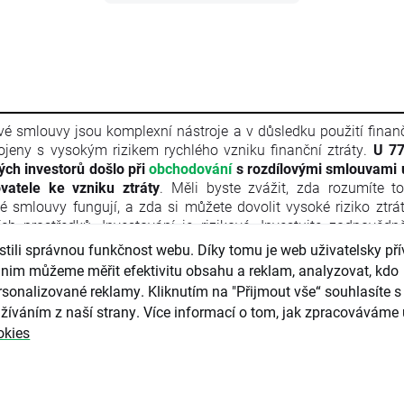
vé smlouvy jsou komplexní nástroje a v důsledku použití finan
ojeny s vysokým rizikem rychlého vzniku finanční ztráty.
U 77
vých investorů došlo při
obchodování
s rozdílovými smlouvami 
vatele ke vzniku ztráty
. Měli byste zvážit, zda rozumíte t
vé smlouvy fungují, a zda si můžete dovolit vysoké riziko ztrá
ích prostředků. Investování je rizikové. Investujte zodpovědn
l je marketingovou komunikací ve smyslu čl. 24 odst. 3 s
ili správnou funkčnost webu. Díky tomu je web uživatelsky přív
ého parlamentu a Rady 2014/65/EU ze dne 15. května 2014 
nim můžeme měřit efektivitu obsahu a reklam, analyzovat, kdo
ních nástrojů, kterou se mění směrnice 2002/92/ES a s
sonalizované reklamy. Kliknutím na "Přijmout vše“ souhlasíte s 
/EU (MiFID II). Marketingová komunikace není investiční do
žíváním z naší strany. Více informací o tom, jak zpracováváme 
rmace doporučující či navrhující investiční strategii ve smyslu 
okies
kého parlamentu a Rady (EU) č. 596/2014 ze dne 16. dubna
ání trhu (nařízení o zneužívání trhu) a o zrušení směrnice Ev
ntu a Rady 2003/6/ES a směrnic Komise 2003/124/ES, 2003/
/ES a nařízení Komise v přenesené pravomoci (EU) 2016/958 z