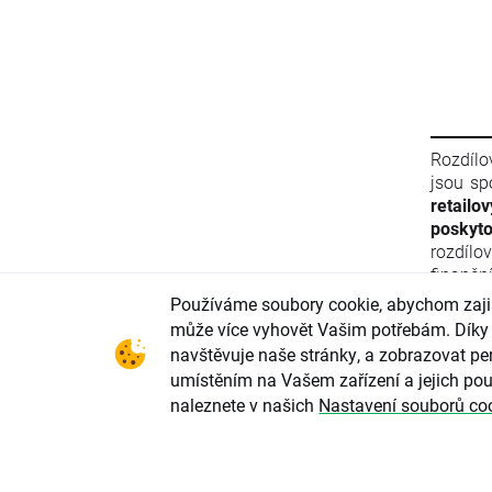
Rozdílo
jsou sp
retailo
poskyto
rozdílo
finančn
materiá
Používáme soubory cookie, abychom zajist
Evropsk
může více vyhovět Vašim potřebám. Díky 
finanč
navštěvuje naše stránky, a zobrazovat per
2011/61
umístěním na Vašem zařízení a jejich pou
ani info
naleznete v našich
Nastavení souborů co
Evrops
zneužív
parlame
2004/72