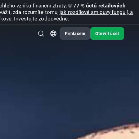
hlého vzniku finanční ztráty.
U 77 % účtů retailových
vážit, zda rozumíte tomu,
jak rozdílové smlouvy fungují, a
zikové. Investujte zodpovědně.
Přihlášení
Otevřít účet