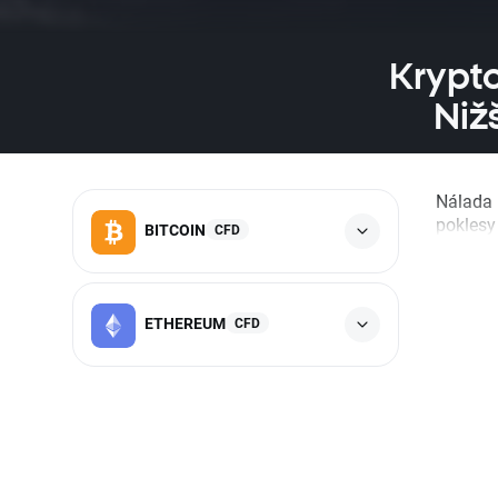
Krypto
Niž
Nálada 
poklesy
BITCOIN
CFD
ETHEREUM
CFD