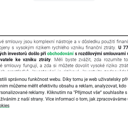
vé smlouvy jsou komplexní nástroje a v důsledku použití finan
ojeny s vysokým rizikem rychlého vzniku finanční ztráty.
U 77
vých investorů došlo při
obchodování
s rozdílovými smlouvami 
vatele ke vzniku ztráty
. Měli byste zvážit, zda rozumíte t
vé smlouvy fungují, a zda si můžete dovolit vysoké riziko ztrá
ích prostředků. Investování je rizikové. Investujte zodpovědn
l je marketingovou komunikací ve smyslu čl. 24 odst. 3 s
ili správnou funkčnost webu. Díky tomu je web uživatelsky přív
ého parlamentu a Rady 2014/65/EU ze dne 15. května 2014 
nim můžeme měřit efektivitu obsahu a reklam, analyzovat, kdo
ních nástrojů, kterou se mění směrnice 2002/92/ES a s
sonalizované reklamy. Kliknutím na "Přijmout vše“ souhlasíte s 
/EU (MiFID II). Marketingová komunikace není investiční do
žíváním z naší strany. Více informací o tom, jak zpracováváme 
rmace doporučující či navrhující investiční strategii ve smyslu 
okies
kého parlamentu a Rady (EU) č. 596/2014 ze dne 16. dubna
ání trhu (nařízení o zneužívání trhu) a o zrušení směrnice Ev
ntu a Rady 2003/6/ES a směrnic Komise 2003/124/ES, 2003/
/ES a nařízení Komise v přenesené pravomoci (EU) 2016/958 z