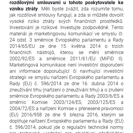
rozdílovými smlouvami u tohoto poskytovatele ke
vzniku ztráty
. Měli byste zvážit, zda rozumíte tomu,
jak rozdílové smlouvy fungují, a zda si můžete dovolit
vysoké riziko ztráty svých finančních prostředků.
Investování je rizikové. Investujte zodpovědně. Tento
materiál je marketingovou komunikací ve smyslu čl.
24 odst. 3 směrnice Evropského parlamentu a Rady
2014/65/EU ze dne 15. května 2014 o trzích
finančních nástrojů, kterou se mění směrnice
2002/92/ES a směrnice 2011/61/EU (MiFID II).
Marketingová komunikace není investiční doporučení
ani informace doporučující či navrhující investiční
strategii ve smyslu nařízení Evropského parlamentu a
Rady (EU) č. 596/2014 ze dne 16. dubna 2014 o
zneužívání trhu (nařízení o zneužívání trhu) a o zrušení
směrnice Evropského parlamentu a Rady 2003/6/ES a
směrnic Komise 2003/124/ES, 2003/125/ES a
2004/72/ES a nařízení Komise v přenesené pravomoci
(EU) 2016/958 ze dne 9. března 2016, kterým se
doplňuje nařízení Evropského parlamentu a Rady (EU)
č. 596/2014, pokud jde o regulační technické normy