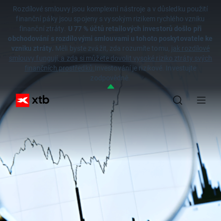
Rozdílové smlouvy jsou komplexní nástroje a v důsledku použití
finanční páky jsou spojeny s vysokým rizikem rychlého vzniku
finanční ztráty.
U 77 % účtů retailových investorů došlo při
obchodování s rozdílovými smlouvami u tohoto poskytovatele ke
vzniku ztráty.
Měli byste zvážit, zda rozumíte tomu,
jak rozdílové
smlouvy fungují, a zda si můžete dovolit vysoké riziko ztráty svých
finančních prostředků.
Investování je rizikové. Investujte
zodpovědně.