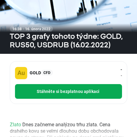
16:38 · 16. února 2022
TOP 3 grafy tohoto týdne: GOLD,
RUS50, USDRUB (16.02.2022)
-
GOLD
CFD
-
Stáhněte si bezplatnou aplikaci
Zlato
Dnes začneme analýzou trhu zlata. Cena
drahého kovu se velmi dlouhou dobu obchodovala