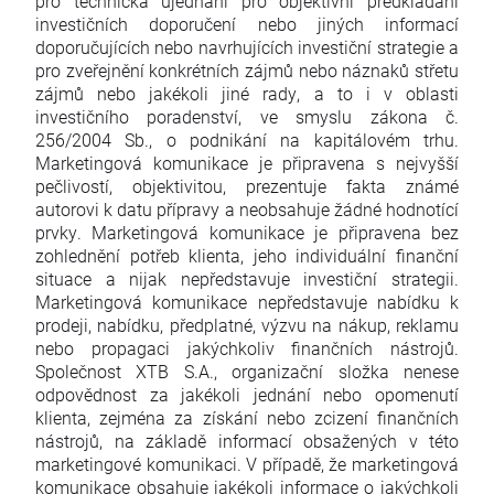
pro technická ujednání pro objektivní předkládání
investičních doporučení nebo jiných informací
doporučujících nebo navrhujících investiční strategie a
pro zveřejnění konkrétních zájmů nebo náznaků střetu
zájmů nebo jakékoli jiné rady, a to i v oblasti
investičního poradenství, ve smyslu zákona č.
256/2004 Sb., o podnikání na kapitálovém trhu.
Marketingová komunikace je připravena s nejvyšší
pečlivostí, objektivitou, prezentuje fakta známé
autorovi k datu přípravy a neobsahuje žádné hodnotící
prvky. Marketingová komunikace je připravena bez
zohlednění potřeb klienta, jeho individuální finanční
situace a nijak nepředstavuje investiční strategii.
Marketingová komunikace nepředstavuje nabídku k
prodeji, nabídku, předplatné, výzvu na nákup, reklamu
nebo propagaci jakýchkoliv finančních nástrojů.
Společnost XTB S.A., organizační složka nenese
odpovědnost za jakékoli jednání nebo opomenutí
klienta, zejména za získání nebo zcizení finančních
nástrojů, na základě informací obsažených v této
marketingové komunikaci. V případě, že marketingová
komunikace obsahuje jakékoli informace o jakýchkoli