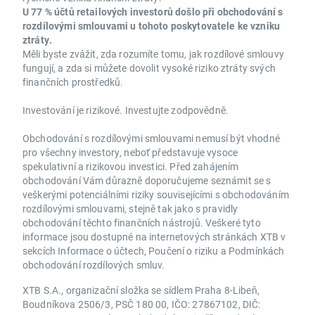
U 77 % účtů retailových investorů došlo při obchodování s
rozdílovými smlouvami u tohoto poskytovatele ke vzniku
ztráty.
Měli byste zvážit, zda rozumíte tomu, jak rozdílové smlouvy
fungují, a zda si můžete dovolit vysoké riziko ztráty svých
finančních prostředků.
Investování je rizikové. Investujte zodpovědně.
Obchodování s rozdílovými smlouvami nemusí být vhodné
pro všechny investory, neboť představuje vysoce
spekulativní a rizikovou investici. Před zahájením
obchodování Vám důrazně doporučujeme seznámit se s
veškerými potenciálními riziky souvisejícími s obchodováním
rozdílovými smlouvami, stejně tak jako s pravidly
obchodování těchto finančních nástrojů. Veškeré tyto
informace jsou dostupné na internetových stránkách XTB v
sekcích Informace o účtech, Poučení o riziku a Podmínkách
obchodování rozdílových smluv.
XTB S.A., organizační složka se sídlem Praha 8-Libeň,
Boudníkova 2506/3, PSČ 180 00, IČO: 27867102, DIČ: