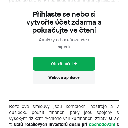
pouze do strany. Při pohledu na denní graf zjist&iacu...
Přihlaste se nebo si
vytvořte účet zdarma a
pokračujte ve čtení
Analýzy od oceňovaných
expertů
Otevřít účet
Webová aplikace
Rozdílové smlouvy jsou komplexní nástroje a v
důsledku použití finanční páky jsou spojeny s
vysokým rizikem rychlého vzniku finanční ztráty.
U 77
% účtů retailových investorů došlo při
obchodování
s