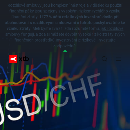
Rozdílové smlouvy jsou komplexní nástroje a v důsledku použití
finanční páky jsou spojeny s vysokým rizikem rychlého vzniku
finanční ztráty.
U 77 % účtů retailových investorů došlo při
obchodování s rozdílovými smlouvami u tohoto poskytovatele ke
vzniku ztráty.
Měli byste zvážit, zda rozumíte tomu,
jak rozdílové
smlouvy fungují, a zda si můžete dovolit vysoké riziko ztráty svých
finančních prostředků.
Investování je rizikové. Investujte
zodpovědně.