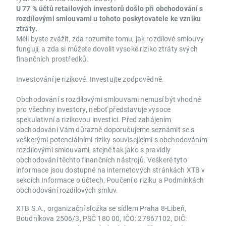
U 77 % účtů retailových investorů došlo při obchodování s
rozdílovými smlouvami u tohoto poskytovatele ke vzniku
ztráty.
Měli byste zvážit, zda rozumíte tomu, jak rozdílové smlouvy
fungují, a zda si můžete dovolit vysoké riziko ztráty svých
finančních prostředků.
Investování je rizikové. Investujte zodpovědně.
Obchodování s rozdílovými smlouvami nemusí být vhodné
pro všechny investory, neboť představuje vysoce
spekulativní a rizikovou investici. Před zahájením
obchodování Vám důrazně doporučujeme seznámit se s
veškerými potenciálními riziky souvisejícími s obchodováním
rozdílovými smlouvami, stejně tak jako s pravidly
obchodování těchto finančních nástrojů. Veškeré tyto
informace jsou dostupné na internetových stránkách XTB v
sekcích Informace o účtech, Poučení o riziku a Podmínkách
obchodování rozdílových smluv.
XTB S.A., organizační složka se sídlem Praha 8-Libeň,
Boudníkova 2506/3, PSČ 180 00, IČO: 27867102, DIČ: