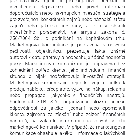
pro technická ujednání pro objektivní předkládání
investičních doporučení nebo jiných informací
doporučujících nebo navrhujících investiční strategie a
pro zveřejnění konkrétních zájmů nebo náznaků střetu
zájmů nebo jakékoli jiné rady, a to i v oblasti
investičního poradenství, ve smyslu zákona č.
256/2004 Sb., o podnikání na kapitálovém trhu.
Marketingová komunikace je připravena s nejvyšší
pečlivostí, objektivitou, prezentuje fakta známé
autorovi k datu přípravy a neobsahuje žádné hodnotící
prvky. Marketingová komunikace je připravena bez
zohlednění potřeb klienta, jeho individuální finanční
situace a nijak nepředstavuje investiční strategii.
Marketingová komunikace nepředstavuje nabídku k
prodeji, nabídku, předplatné, výzvu na nákup, reklamu
nebo propagaci jakýchkoliv finančních nástrojů.
Společnost XTB S.A., organizační složka nenese
odpovědnost za jakékoli jednání nebo opomenutí
klienta, zejména za získání nebo zcizení finančních
nástrojů, na základě informací obsažených v této
marketingové komunikaci. V případě, že marketingová
komunikace obsahuje jakékoli informace o jakýchkoli