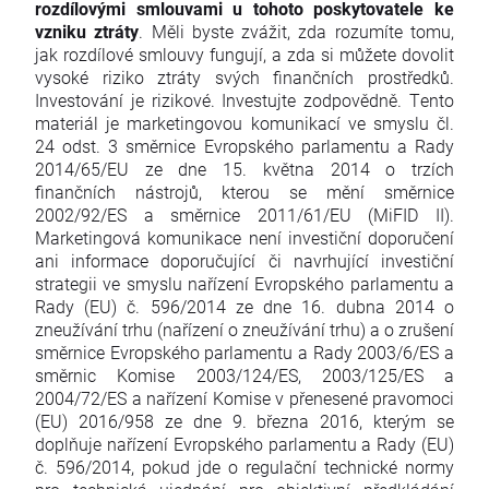
rozdílovými smlouvami u tohoto poskytovatele ke
vzniku ztráty
. Měli byste zvážit, zda rozumíte tomu,
jak rozdílové smlouvy fungují, a zda si můžete dovolit
vysoké riziko ztráty svých finančních prostředků.
Investování je rizikové. Investujte zodpovědně. Tento
materiál je marketingovou komunikací ve smyslu čl.
24 odst. 3 směrnice Evropského parlamentu a Rady
2014/65/EU ze dne 15. května 2014 o trzích
finančních nástrojů, kterou se mění směrnice
2002/92/ES a směrnice 2011/61/EU (MiFID II).
Marketingová komunikace není investiční doporučení
ani informace doporučující či navrhující investiční
strategii ve smyslu nařízení Evropského parlamentu a
Rady (EU) č. 596/2014 ze dne 16. dubna 2014 o
zneužívání trhu (nařízení o zneužívání trhu) a o zrušení
směrnice Evropského parlamentu a Rady 2003/6/ES a
směrnic Komise 2003/124/ES, 2003/125/ES a
2004/72/ES a nařízení Komise v přenesené pravomoci
(EU) 2016/958 ze dne 9. března 2016, kterým se
doplňuje nařízení Evropského parlamentu a Rady (EU)
č. 596/2014, pokud jde o regulační technické normy