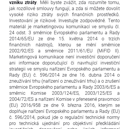
vzniku ztráty
. Měli byste zvážit, zda rozumíte tomu,
jak rozdílové smlouvy fungují, a zda si můžete dovolit
vysoké riziko ztráty svých finančních prostředků.
Investování je rizikové. Investujte zodpovědně. Tento
materiál je marketingovou komunikací ve smyslu čl.
24 odst. 3 směrnice Evropského parlamentu a Rady
2014/65/EU ze dne 15. května 2014 o trzích
finančních nástrojů, kterou se mění směrnice
2002/92/ES a směrnice 2011/61/EU (MiFID II).
Marketingová komunikace není investiční doporučení
ani informace doporučující či navrhující investiční
strategii ve smyslu nařízení Evropského parlamentu a
Rady (EU) č. 596/2014 ze dne 16. dubna 2014 o
zneužívání trhu (nařízení o zneužívání trhu) a o zrušení
směrnice Evropského parlamentu a Rady 2003/6/ES a
směrnic Komise 2003/124/ES, 2003/125/ES a
2004/72/ES a nařízení Komise v přenesené pravomoci
(EU) 2016/958 ze dne 9. března 2016, kterým se
doplňuje nařízení Evropského parlamentu a Rady (EU)
č. 596/2014, pokud jde o regulační technické normy
pro technická ujednání pro objektivní předkládání