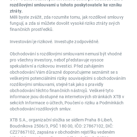
rozdílovými smlouvami u tohoto poskytovatele ke vzniku
ztráty.
Měli byste zvážit, zda rozumíte tomu, jak rozdílové smlouvy
fungují, a zda si můžete dovolit vysoké riziko ztráty svých
finančních prostředků.
Investování je rizikové. Investujte zodpovědně.
Obchodování s rozdílovými smlouvami nemusí být vhodné
pro všechny investory, neboť představuje vysoce
spekulativní a rizikovou investici. Před zahájením
obchodování Vám důrazně doporučujeme seznámit se s
veškerými potenciálními riziky souvisejícími s obchodováním
rozdílovými smlouvami, stejně tak jako s pravidly
obchodování těchto finančních nástrojů. Veškeré tyto
informace jsou dostupné na internetových stránkách XTB v
sekcích Informace o účtech, Poučení o riziku a Podmínkách
obchodování rozdílových smluv.
XTB S.A., organizační složka se sídlem Praha 8-Libeň,
Boudníkova 2506/3, PSČ 180 00, IČO: 27867102, DIČ:
CZ27867102, zapsána v obchodním rejstříku vedeném