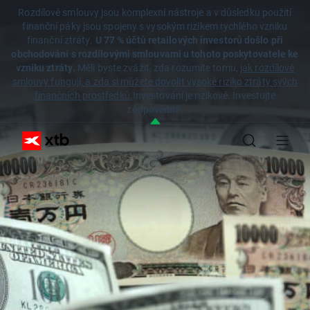
Rozdílové smlouvy jsou komplexní nástroje a v důsledku použití
finanční páky jsou spojeny s vysokým rizikem rychlého vzniku
finanční ztráty.
U 77 % účtů retailových investorů došlo při
obchodování s rozdílovými smlouvami u tohoto poskytovatele ke
vzniku ztráty.
Měli byste zvážit, zda rozumíte tomu,
jak rozdílové
smlouvy fungují, a zda si můžete dovolit vysoké riziko ztráty svých
finančních prostředků.
Investování je rizikové. Investujte
zodpovědně.