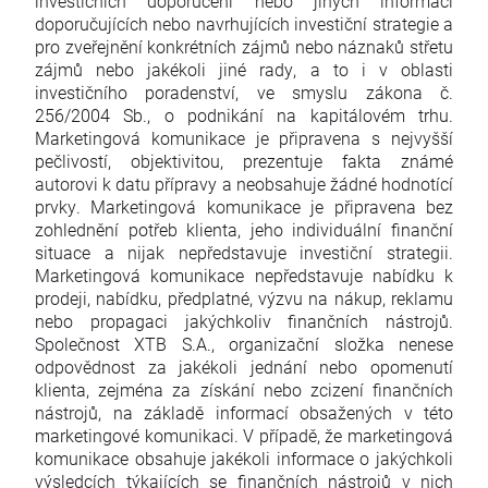
investičních doporučení nebo jiných informací
doporučujících nebo navrhujících investiční strategie a
pro zveřejnění konkrétních zájmů nebo náznaků střetu
zájmů nebo jakékoli jiné rady, a to i v oblasti
investičního poradenství, ve smyslu zákona č.
256/2004 Sb., o podnikání na kapitálovém trhu.
Marketingová komunikace je připravena s nejvyšší
pečlivostí, objektivitou, prezentuje fakta známé
autorovi k datu přípravy a neobsahuje žádné hodnotící
prvky. Marketingová komunikace je připravena bez
zohlednění potřeb klienta, jeho individuální finanční
situace a nijak nepředstavuje investiční strategii.
Marketingová komunikace nepředstavuje nabídku k
prodeji, nabídku, předplatné, výzvu na nákup, reklamu
nebo propagaci jakýchkoliv finančních nástrojů.
Společnost XTB S.A., organizační složka nenese
odpovědnost za jakékoli jednání nebo opomenutí
klienta, zejména za získání nebo zcizení finančních
nástrojů, na základě informací obsažených v této
marketingové komunikaci. V případě, že marketingová
komunikace obsahuje jakékoli informace o jakýchkoli
výsledcích týkajících se finančních nástrojů v nich