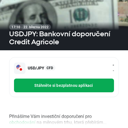
17:10 · 22. března 2022
USDJPY: Bankovní doporučení
Credit Agricole
-
USD/JPY
CFD
-
Stáhněte si bezplatnou aplikaci
Přinášíme Vám investiční doporučení pro
obchodování
na měnovém trhu, která přebírám...