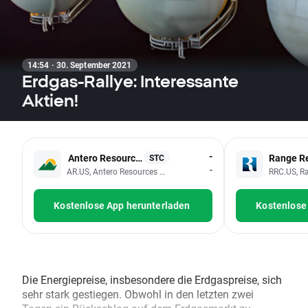
14:54 · 30. September 2021
Erdgas-Rallye: Interessante
Aktien!
-
Antero Resources
Range R
STC
-
AR.US, Antero Resources Corp
RRC.US, R
Kostenlose App herunterladen
Kostenlose
Die Energiepreise, insbesondere die Erdgaspreise, sich
sehr stark gestiegen. Obwohl in den letzten zwei