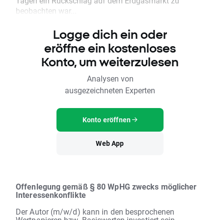
Tagen ein Rückschlag auf dem Erdgasmarkt zu
beobachten war...
Logge dich ein oder
eröffne ein kostenloses
Konto, um weiterzulesen
Analysen von
ausgezeichneten Experten
Konto eröffnen
Web App
Offenlegung gemäß § 80 WpHG zwecks möglicher
Interessenkonflikte
Der Autor (m/w/d) kann in den besprochenen
Wertpapieren bzw. Basiswerten investiert sein.