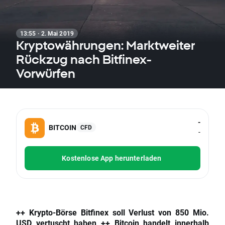
13:55 · 2. Mai 2019
Kryptowährungen: Marktweiter
Rückzug nach Bitfinex-
Vorwürfen
-
BITCOIN
CFD
-
Kostenlose App herunterladen
++ Krypto-Börse Bitfinex soll Verlust von 850 Mio.
USD vertuscht haben ++
Bitcoin
handelt innerhalb