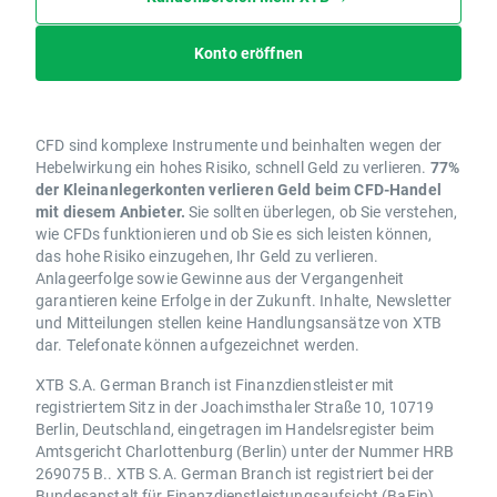
Konto eröffnen
CFD sind komplexe Instrumente und beinhalten wegen der
Hebelwirkung ein hohes Risiko, schnell Geld zu verlieren.
77%
der Kleinanlegerkonten verlieren Geld beim CFD-Handel
mit diesem Anbieter.
Sie sollten überlegen, ob Sie verstehen,
wie CFDs funktionieren und ob Sie es sich leisten können,
das hohe Risiko einzugehen, Ihr Geld zu verlieren.
Anlageerfolge sowie Gewinne aus der Vergangenheit
garantieren keine Erfolge in der Zukunft. Inhalte, Newsletter
und Mitteilungen stellen keine Handlungsansätze von XTB
dar. Telefonate können aufgezeichnet werden.
XTB S.A. German Branch ist Finanzdienstleister mit
registriertem Sitz in der Joachimsthaler Straße 10, 10719
Berlin, Deutschland, eingetragen im Handelsregister beim
Amtsgericht Charlottenburg (Berlin) unter der Nummer HRB
269075 B.. XTB S.A. German Branch ist registriert bei der
Bundesanstalt für Finanzdienstleistungsaufsicht (BaFin)