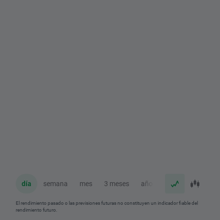
día
semana
mes
3 meses
año
El rendimiento pasado o las previsiones futuras no constituyen un indicador fiable del
rendimiento futuro.