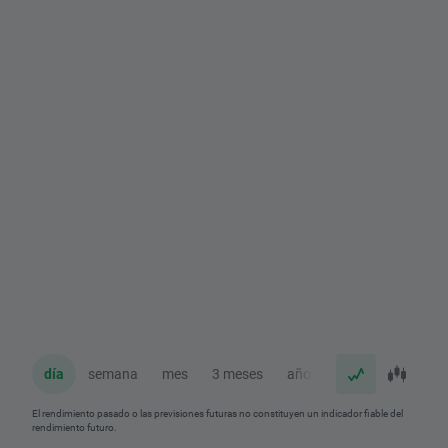
día
semana
mes
3 meses
año
El rendimiento pasado o las previsiones futuras no constituyen un indicador fiable del
rendimiento futuro.