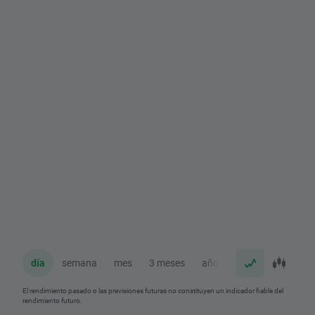
día
semana
mes
3 meses
año
El rendimiento pasado o las previsiones futuras no constituyen un indicador fiable del
rendimiento futuro.