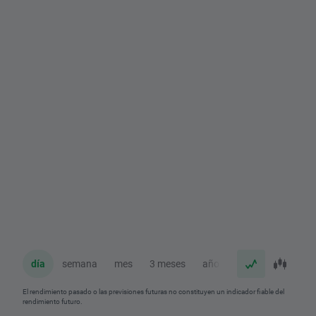
día
semana
mes
3 meses
año
El rendimiento pasado o las previsiones futuras no constituyen un indicador fiable del
rendimiento futuro.