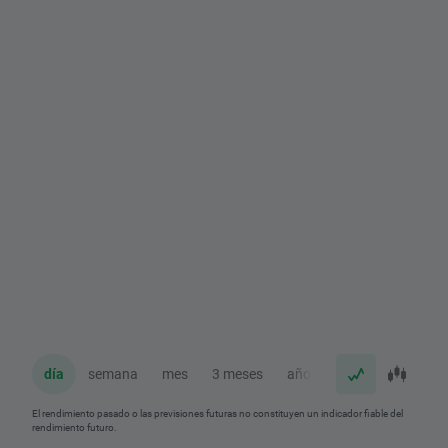
día
semana
mes
3 meses
año
El rendimiento pasado o las previsiones futuras no constituyen un indicador fiable del
rendimiento futuro.