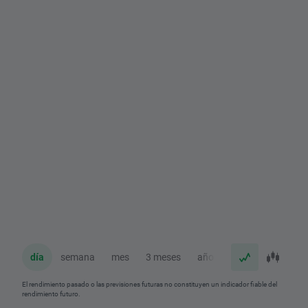
día
semana
mes
3 meses
año
El rendimiento pasado o las previsiones futuras no constituyen un indicador fiable del
rendimiento futuro.