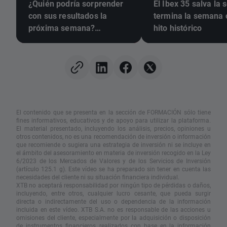
¿Quién podría sorprender
El Ibex 35 salva la 
con sus resultados la
termina la semana 
próxima semana?
hito histórico
(07.08.2026)
El contenido que se presenta en la sección de FORMACIÓN sólo tiene
fines informativos, educativos y de apoyo para utilizar la plataforma.
El material presentado, incluyendo los análisis, precios, opiniones u
otros contenidos, no es una recomendación de inversión o información
que recomiende o sugiera una estrategia de inversión ni se incluye en
el ámbito del asesoramiento en materia de inversión recogido en la Ley
6/2023 de los Mercados de Valores y de los Servicios de Inversión
(artículo 125.1 g). Este vídeo se ha preparado sin tener en cuenta las
necesidades del cliente ni su situación financiera individual.
XTB no aceptará responsabilidad por ningún tipo de pérdidas o daños,
incluyendo, entre otros, cualquier lucro cesante, que pueda surgir
directa o indirectamente del uso o dependencia de la información
incluida en este vídeo. XTB S.A. no es responsable de las acciones u
omisiones del cliente, especialmente por la adquisición o disposición
de instrumentos financieros, realizados con base en la información