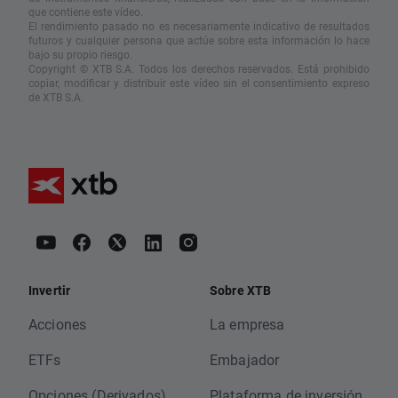
que contiene este vídeo.
El rendimiento pasado no es necesariamente indicativo de resultados
futuros y cualquier persona que actúe sobre esta información lo hace
bajo su propio riesgo.
Copyright © XTB S.A. Todos los derechos reservados. Está prohibido
copiar, modificar y distribuir este vídeo sin el consentimiento expreso
de XTB S.A.
Invertir
Sobre XTB
Acciones
La empresa
ETFs
Embajador
Opciones (Derivados)
Plataforma de inversión