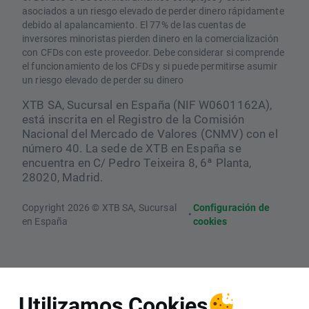
asociados a un riesgo elevado de perder dinero rápidamente
debido al apalancamiento. El 77% de las cuentas de
inversores minoristas pierden dinero en la comercialización
con CFDs con este proveedor. Debe considerar si comprende
el funcionamiento de los CFDs y si puede permitirse asumir
un riesgo elevado de perder su dinero
XTB SA, Sucursal en España (NIF W0601162A),
está inscrita en el Registro de la Comisión
Nacional del Mercado de Valores (CNMV) con el
número 40. La sede de XTB en España se
encuentra en C/ Pedro Teixeira 8, 6ª Planta,
28020, Madrid.
Copyright 2026 © XTB SA, Sucursal
Configuración de
•
en España
cookies
Utilizamos Cookies