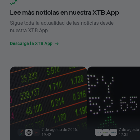
Lee más noticias en nuestra XTB App
Sigue toda la actualidad de las noticias desde
nuestra XTB App
Descarga la XTB App
7 de agosto de 2026,
7 de agosto
19:42
17:35