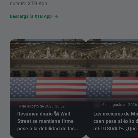
nuestra XTB App
Descarga la XTB App
6 de agosto de 2026,
6 de agosto de 2026, 20:52
Resumen diario 🗽 Wall
Las acciones de M
Street se mantiene firme
caen pese al éxito 
pese a la debilidad de las
mFLUSIVA 📉 ¿Qué 
acciones de memorias y al
para el gigante del