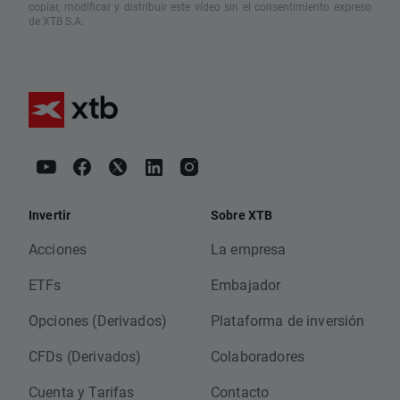
copiar, modificar y distribuir este vídeo sin el consentimiento expreso
de XTB S.A.
Invertir
Sobre XTB
Acciones
La empresa
ETFs
Embajador
Opciones (Derivados)
Plataforma de inversión
CFDs (Derivados)
Colaboradores
Cuenta y Tarifas
Contacto