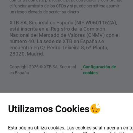
el funcionamiento de los CFDs y si puede permitirse asumir
un riesgo elevado de perder su dinero
XTB SA, Sucursal en España (NIF W0601162A),
está inscrita en el Registro de la Comisión
Nacional del Mercado de Valores (CNMV) con el
número 40. La sede de XTB en España se
encuentra en C/ Pedro Teixeira 8, 6ª Planta,
28020, Madrid.
Copyright 2026 © XTB SA, Sucursal
Configuración de
•
en España
cookies
Utilizamos Cookies
Esta página utiliza cookies. Las cookies se almacenan en t