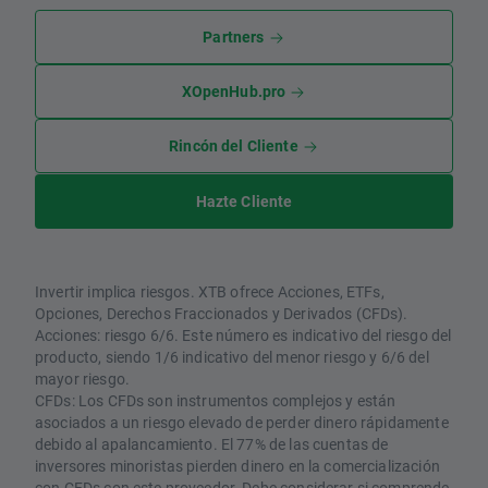
Partners
XOpenHub.pro
Rincón del Cliente
Hazte Cliente
Invertir implica riesgos. XTB ofrece Acciones, ETFs,
Opciones, Derechos Fraccionados y Derivados (CFDs).
Acciones: riesgo 6/6. Este número es indicativo del riesgo del
producto, siendo 1/6 indicativo del menor riesgo y 6/6 del
mayor riesgo.
CFDs: Los CFDs son instrumentos complejos y están
asociados a un riesgo elevado de perder dinero rápidamente
debido al apalancamiento. El 77% de las cuentas de
inversores minoristas pierden dinero en la comercialización
con CFDs con este proveedor. Debe considerar si comprende