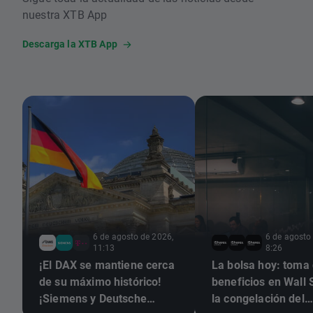
nuestra XTB App
Descarga la XTB App
6 de agosto de 2026,
6 de agosto
11:13
8:26
¡El DAX se mantiene cerca
La bolsa hoy: toma de
de su máximo histórico!
beneficios en Wall 
¡Siemens y Deutsche
la congelación del