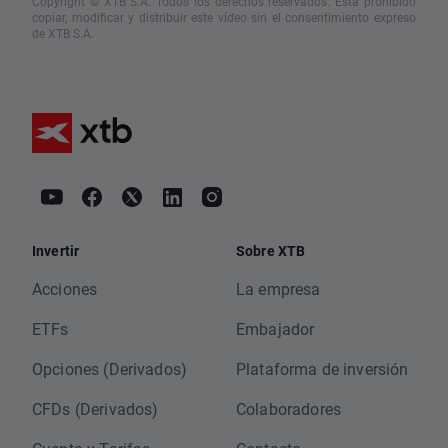
Copyright © XTB S.A. Todos los derechos reservados. Está prohibido
copiar, modificar y distribuir este vídeo sin el consentimiento expreso
de XTB S.A.
Invertir
Sobre XTB
Acciones
La empresa
ETFs
Embajador
Opciones (Derivados)
Plataforma de inversión
CFDs (Derivados)
Colaboradores