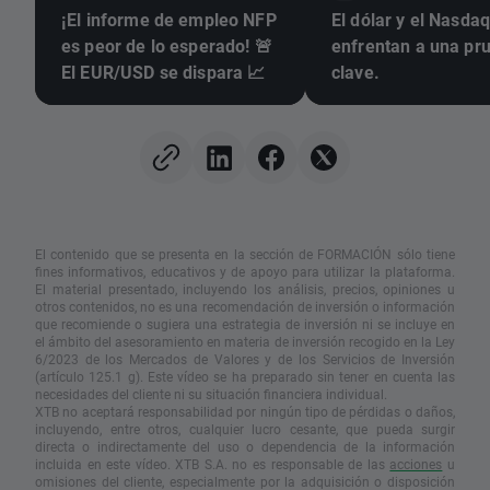
¡El informe de empleo NFP
El dólar y el Nasda
es peor de lo esperado! 🚨
enfrentan a una pr
El EUR/USD se dispara 📈
clave.
El contenido que se presenta en la sección de FORMACIÓN sólo tiene
fines informativos, educativos y de apoyo para utilizar la plataforma.
El material presentado, incluyendo los análisis, precios, opiniones u
otros contenidos, no es una recomendación de inversión o información
que recomiende o sugiera una estrategia de inversión ni se incluye en
el ámbito del asesoramiento en materia de inversión recogido en la Ley
6/2023 de los Mercados de Valores y de los Servicios de Inversión
(artículo 125.1 g). Este vídeo se ha preparado sin tener en cuenta las
necesidades del cliente ni su situación financiera individual.
XTB no aceptará responsabilidad por ningún tipo de pérdidas o daños,
incluyendo, entre otros, cualquier lucro cesante, que pueda surgir
directa o indirectamente del uso o dependencia de la información
incluida en este vídeo. XTB S.A. no es responsable de las
acciones
u
omisiones del cliente, especialmente por la adquisición o disposición