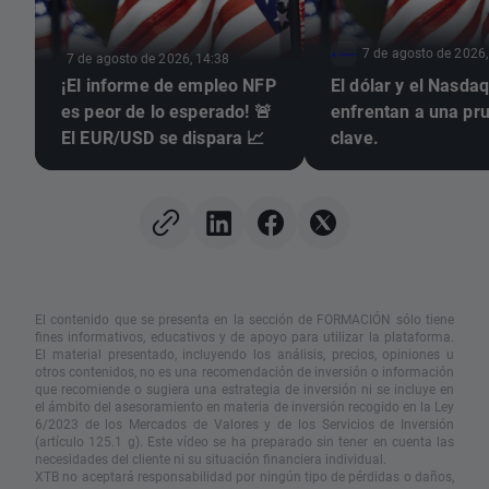
7 de agosto de 2026,
7 de agosto de 2026, 14:38
¡El informe de empleo NFP
El dólar y el Nasda
es peor de lo esperado! 🚨
enfrentan a una pr
El EUR/USD se dispara 📈
clave.
El contenido que se presenta en la sección de FORMACIÓN sólo tiene
fines informativos, educativos y de apoyo para utilizar la plataforma.
El material presentado, incluyendo los análisis, precios, opiniones u
otros contenidos, no es una recomendación de inversión o información
que recomiende o sugiera una estrategia de inversión ni se incluye en
el ámbito del asesoramiento en materia de inversión recogido en la Ley
6/2023 de los Mercados de Valores y de los Servicios de Inversión
(artículo 125.1 g). Este vídeo se ha preparado sin tener en cuenta las
necesidades del cliente ni su situación financiera individual.
XTB no aceptará responsabilidad por ningún tipo de pérdidas o daños,