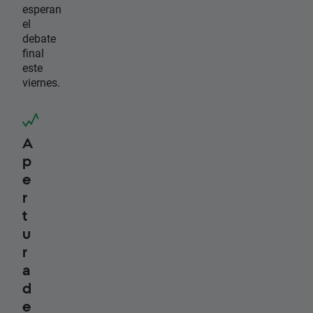
esperan
el
debate
final
este
viernes.
A
p
e
r
t
u
r
a
d
e