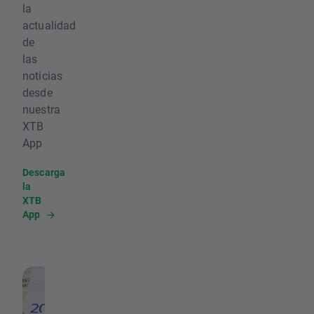
la
actualidad
de
las
noticias
desde
nuestra
XTB
App
Descarga
la
XTB
App