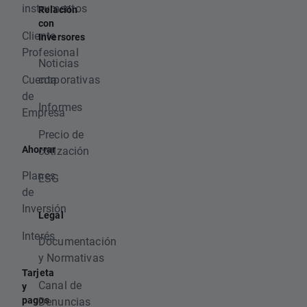
instrumentos
Relación
con
Cliente
Inversores
Profesional
Noticias
Cuenta
corporativas
de
Informes
Empresa
Precio de
Ahorrar
cotización
Planes
ESG
de
Inversión
Legal
Interés
Documentación
y Normativas
Tarjeta
Canal de
y
pagos
Denuncias