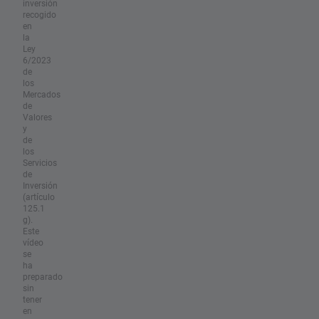
inversión
recogido
en
la
Ley
6/2023
de
los
Mercados
de
Valores
y
de
los
Servicios
de
Inversión
(artículo
125.1
g).
Este
vídeo
se
ha
preparado
sin
tener
en