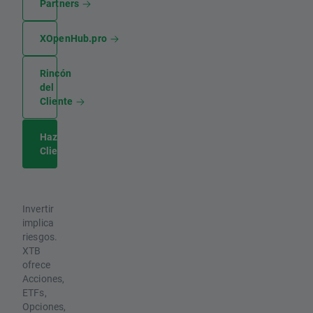
Partners
XOpenHub.pro
Rincón
del
Cliente
Hazte
Cliente
Invertir
implica
riesgos.
XTB
ofrece
Acciones,
ETFs,
Opciones,