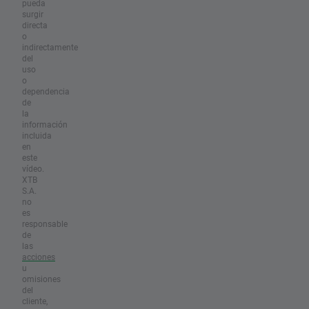
pueda
surgir
directa
o
indirectamente
del
uso
o
dependencia
de
la
información
incluida
en
este
vídeo.
XTB
S.A.
no
es
responsable
de
las
acciones
u
omisiones
del
cliente,