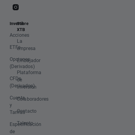
Invertir
Sobre
XTB
Acciones
La
ETFs
empresa
Opciones
Embajador
(Derivados)
Plataforma
CFDs
de
(Derivados)
inversión
Cuenta
Colaboradores
y
Contacto
Tarifas
Talento
Especificación
de