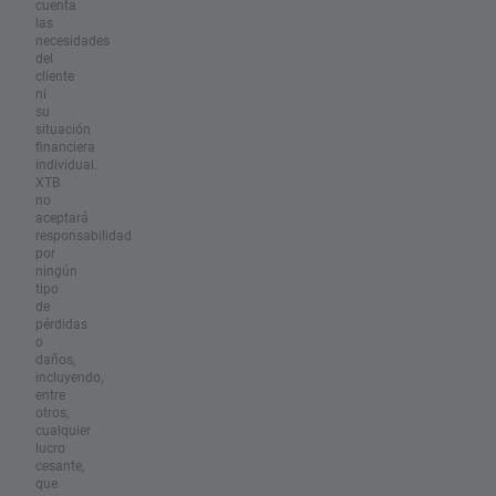
cuenta
las
necesidades
del
cliente
ni
su
situación
financiera
individual.
XTB
no
aceptará
responsabilidad
por
ningún
tipo
de
pérdidas
o
daños,
incluyendo,
entre
otros,
cualquier
lucro
cesante,
que