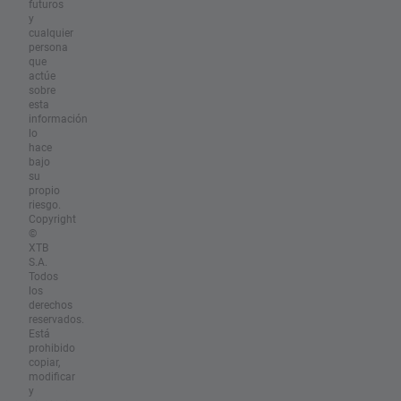
futuros
y
cualquier
persona
que
actúe
sobre
esta
información
lo
hace
bajo
su
propio
riesgo.
Copyright
©
XTB
S.A.
Todos
los
derechos
reservados.
Está
prohibido
copiar,
modificar
y