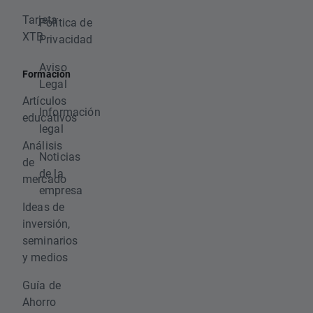
Tarjeta
Política de
XTB
Privacidad
Aviso
Formación
Legal
Artículos
Información
educativos
legal
Análisis
Noticias
de
de la
mercado
empresa
Ideas de
inversión,
seminarios
y medios
Guía de
Ahorro