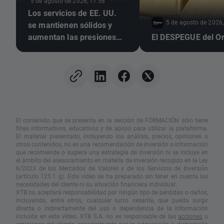
5 de agosto de 2026, 17:58
Los servicios de EE. UU.
5 de agosto de 2026,
se mantienen sólidos y
aumentan las presiones
El DESPEGUE del O
inflacionarias
El contenido que se presenta en la sección de FORMACIÓN sólo tiene
fines informativos, educativos y de apoyo para utilizar la plataforma.
El material presentado, incluyendo los análisis, precios, opiniones u
otros contenidos, no es una recomendación de inversión o información
que recomiende o sugiera una estrategia de inversión ni se incluye en
el ámbito del asesoramiento en materia de inversión recogido en la Ley
6/2023 de los Mercados de Valores y de los Servicios de Inversión
(artículo 125.1 g). Este vídeo se ha preparado sin tener en cuenta las
necesidades del cliente ni su situación financiera individual.
XTB no aceptará responsabilidad por ningún tipo de pérdidas o daños,
incluyendo, entre otros, cualquier lucro cesante, que pueda surgir
directa o indirectamente del uso o dependencia de la información
incluida en este vídeo. XTB S.A. no es responsable de las
acciones
u