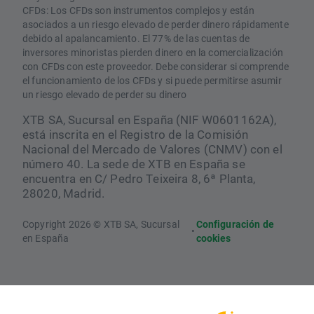
CFDs: Los CFDs son instrumentos complejos y están
asociados a un riesgo elevado de perder dinero rápidamente
debido al apalancamiento. El 77% de las cuentas de
inversores minoristas pierden dinero en la comercialización
con CFDs con este proveedor. Debe considerar si comprende
el funcionamiento de los CFDs y si puede permitirse asumir
un riesgo elevado de perder su dinero
XTB SA, Sucursal en España (NIF W0601162A),
está inscrita en el Registro de la Comisión
Nacional del Mercado de Valores (CNMV) con el
número 40. La sede de XTB en España se
encuentra en C/ Pedro Teixeira 8, 6ª Planta,
28020, Madrid.
Copyright 2026 © XTB SA, Sucursal
Configuración de
•
en España
cookies