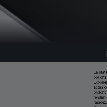
La plat
por onz
Exponen
actúa c
prolong
rendimi
rapidez