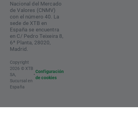
Nacional del Mercado
de Valores (CNMV)
con el número 40. La
sede de XTB en
España se encuentra
en C/ Pedro Teixeira 8,
6ª Planta, 28020,
Madrid.
Copyright
2026 © XTB
Configuración
SA,
•
de cookies
Sucursal en
España