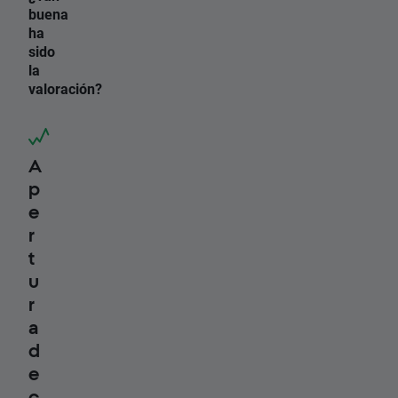
buena
ha
sido
la
valoración?
A
p
e
r
t
u
r
a
d
e
c