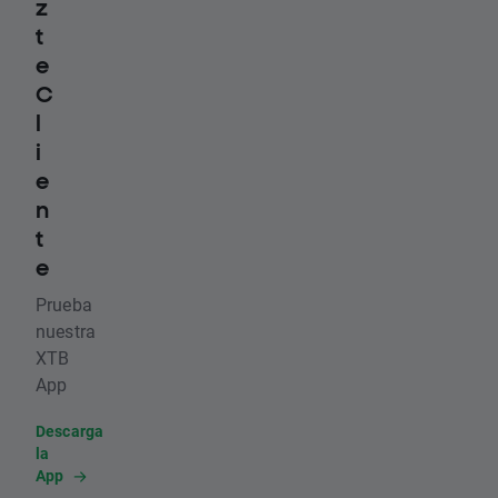
z
t
e
C
l
i
e
n
t
e
Prueba
nuestra
XTB
App
Descarga
la
App