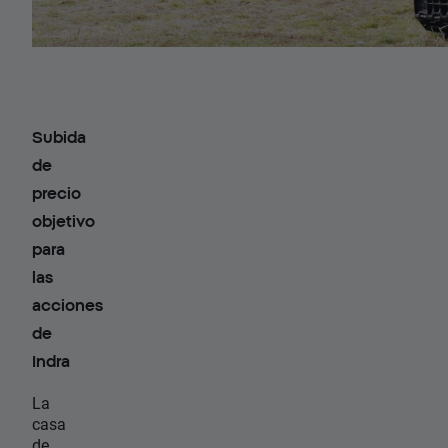
Subida
de
precio
objetivo
para
las
acciones
de
Indra
La
casa
de