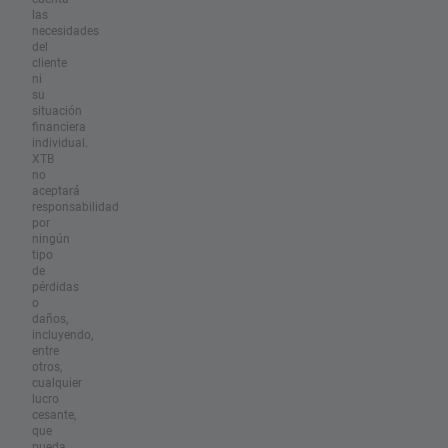
las
necesidades
del
cliente
ni
su
situación
financiera
individual.
XTB
no
aceptará
responsabilidad
por
ningún
tipo
de
pérdidas
o
daños,
incluyendo,
entre
otros,
cualquier
lucro
cesante,
que
pueda