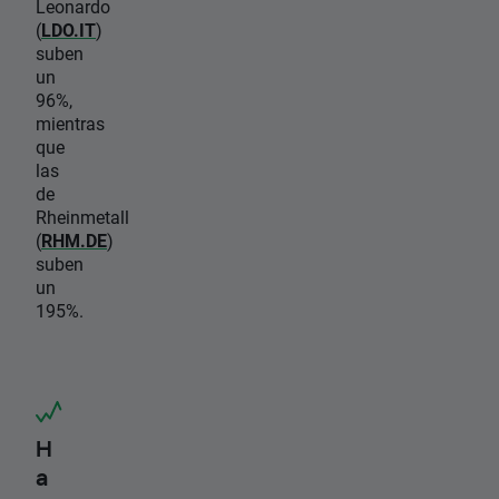
Leonardo
(
LDO.IT
)
suben
un
96%,
mientras
que
las
de
Rheinmetall
(
RHM.DE
)
suben
un
195%.
H
a