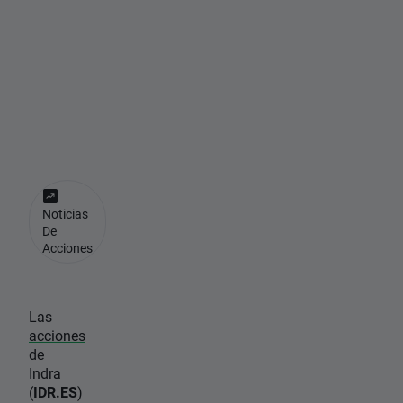
a
n
u
n
5
%
Noticias
De
Acciones
Las
acciones
de
Indra
(
IDR.ES
)