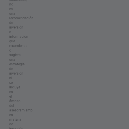
no
es
una
recomendación
de
inversión
o
información
que
recomiende
o
sugiera
una
estrategia
de
inversión
ni
se
incluye
en
el
ámbito
del
asesoramiento
en
materia
de
inversión