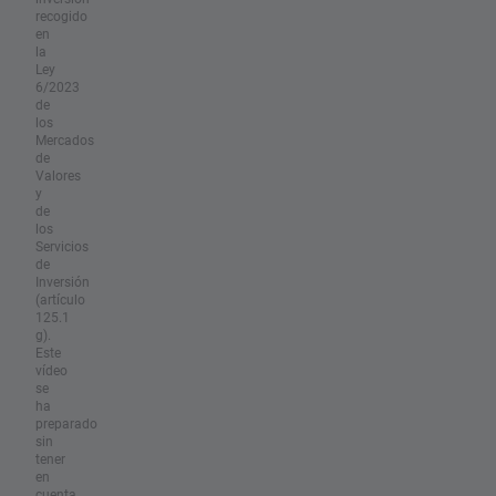
recogido
en
la
Ley
6/2023
de
los
Mercados
de
Valores
y
de
los
Servicios
de
Inversión
(artículo
125.1
g).
Este
vídeo
se
ha
preparado
sin
tener
en
cuenta