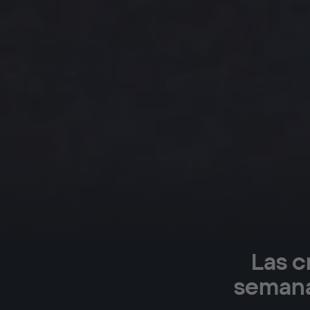
Las c
semana