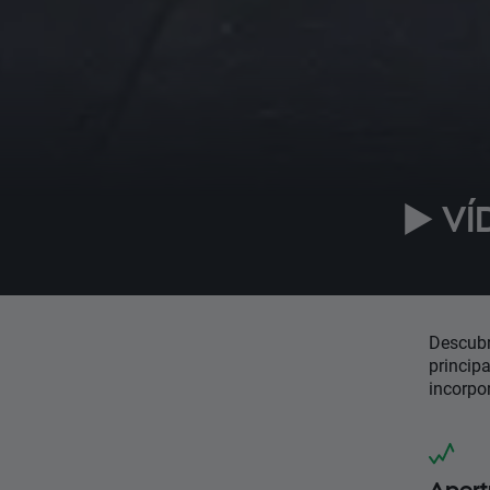
▶️ VÍ
Descubr
principa
incorpor
Apert