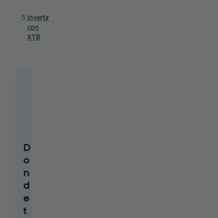
5.
Invertir
con
XTB
D
o
n
d
e
t