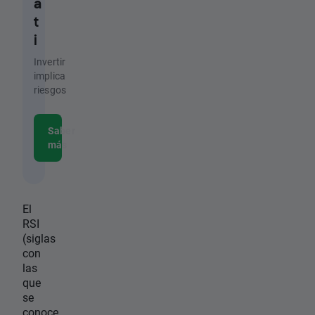
a
t
i
Invertir
implica
riesgos
Saber
más
El
RSI
(siglas
con
las
que
se
conoce