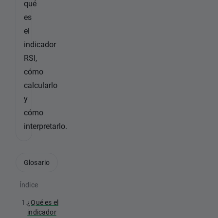
qué
es
el
indicador
RSI,
cómo
calcularlo
y
cómo
interpretarlo.
Glosario
Índice
1.
¿Qué es el
indicador