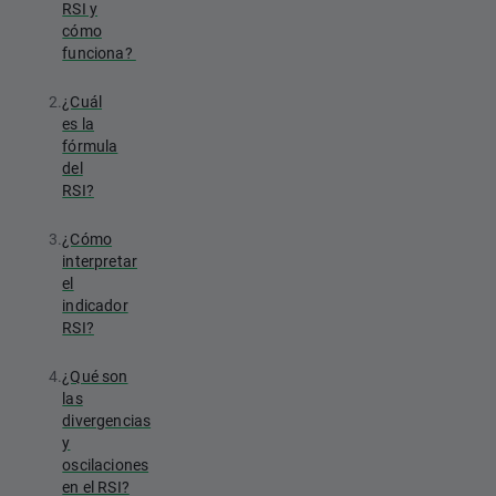
RSI y
cómo
funciona?
2.
¿Cuál
es la
fórmula
del
RSI?
3.
¿Cómo
interpretar
el
indicador
RSI?
4.
¿Qué son
las
divergencias
y
oscilaciones
en el RSI?