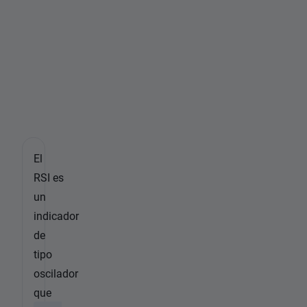
e
r
t
i
r
?
El
RSI es
un
indicador
de
tipo
oscilador
que