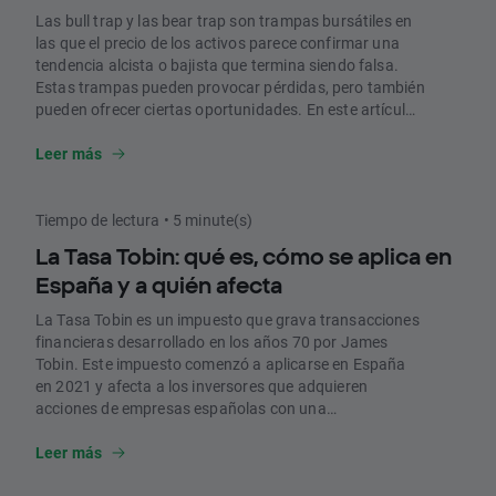
Las bull trap y las bear trap son trampas bursátiles en
las que el precio de los activos parece confirmar una
tendencia alcista o bajista que termina siendo falsa.
Estas trampas pueden provocar pérdidas, pero también
pueden ofrecer ciertas oportunidades. En este artículo,
repasamos qué son y cómo podemos aprovecharlas.
Leer más
Tiempo de lectura • 5 minute(s)
La Tasa Tobin: qué es, cómo se aplica en
España y a quién afecta
La Tasa Tobin es un impuesto que grava transacciones
financieras desarrollado en los años 70 por James
Tobin. Este impuesto comenzó a aplicarse en España
en 2021 y afecta a los inversores que adquieren
acciones de empresas españolas con una
capitalización bursátil de más de 1.000 millones de
euros. En este artículo, te explicamos qué es.
Leer más