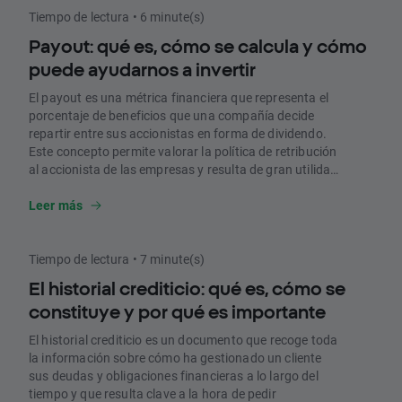
Tiempo de lectura • 6 minute(s)
Payout: qué es, cómo se calcula y cómo
puede ayudarnos a invertir
El payout es una métrica financiera que representa el
porcentaje de beneficios que una compañía decide
repartir entre sus accionistas en forma de dividendo.
Este concepto permite valorar la política de retribución
al accionista de las empresas y resulta de gran utilidad
de cara a desarrollar una estrategia de inversión
basada en dividendos. En este artículo, repasamos
Leer más
cómo se calcula, para qué sirve y cómo debemos
valorarlo.
Tiempo de lectura • 7 minute(s)
El historial crediticio: qué es, cómo se
constituye y por qué es importante
El historial crediticio es un documento que recoge toda
la información sobre cómo ha gestionado un cliente
sus deudas y obligaciones financieras a lo largo del
tiempo y que resulta clave a la hora de pedir