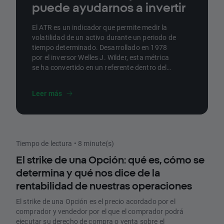
puede ayudarnos a invertir
El ATR es un indicador que permite medir la
volatilidad de un activo durante un periodo de
tiempo determinado. Desarrollado en 1978
por el inversor Welles J. Wilder, esta métrica
se ha convertido en un referente dentro del
análisis técnico. En este articulo, repasamos
qué es y cómo calcularlo.
Leer más
Tiempo de lectura • 8 minute(s)
El strike de una Opción: qué es, cómo se
determina y qué nos dice de la
rentabilidad de nuestras operaciones
El strike de una Opción es el precio acordado por el
comprador y vendedor por el que el comprador podrá
ejecutar su derecho de compra o venta sobre el