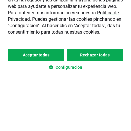
web para ayudarte a personalizar tu experiencia web.
Para obtener más información vea nuestra
Política de
Privacidad
. Puedes gestionar las cookies pinchando en
"Configuración". Al hacer clic en "Aceptar todas", das tu
consentimiento para todas nuestras cookies.
Aceptar todas
Rechazar todas
Tiempo de lectura • 6 minute(s)
Ganancias patrimoniales:
Configuración
¿qué son y cómo se
incluyen en el IRPF?
Las ganancias patrimoniales son los
beneficios obtenidos por la transmisión de
elementos patrimoniales. Este concepto
juega un papel clave en el mundo de la
inversión, ya que ayuda a determinar el
desempeño de nuestras operaciones y a