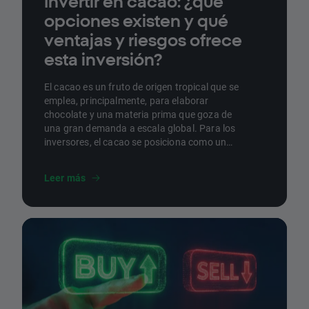
Invertir en cacao: ¿qué
opciones existen y qué
ventajas y riesgos ofrece
esta inversión?
El cacao es un fruto de origen tropical que se
emplea, principalmente, para elaborar
chocolate y una materia prima que goza de
una gran demanda a escala global. Para los
inversores, el cacao se posiciona como un
activo de interés dado su papel clave en el
comercio internacional. En este artículo,
Leer más
repasamos cómo invertir en cacao, las
ventajas y desventajas.