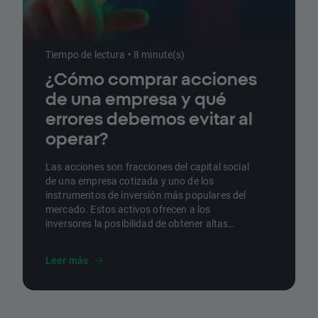
Tiempo de lectura • 8 minute(s)
¿Cómo comprar acciones
de una empresa y qué
errores debemos evitar al
operar?
Las acciones son fracciones del capital social
de una empresa cotizada y uno de los
instrumentos de inversión más populares del
mercado. Estos activos ofrecen a los
inversores la posibilidad de obtener altas
rentabilidades, pero están sujetos a una gran
volatilidad, por lo que llevan sujetos varios
Leer más
riesgos. En este artículo, repasamos cómo
comprar acciones, qué ventajas y riesgos
ofrecen y qué factores pueden afectar a su
precio.