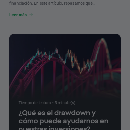
financiación. En este artículo, repasamos qué
información contiene, cómo se crea y cómo podemos
mejorarlo.
Leer más
Tiempo de lectura • 5 minute(s)
¿Qué es el drawdown y
cómo puede ayudarnos en
nuestras inversiones?