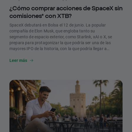
¿Cómo comprar acciones de SpaceX sin
comisiones* con XTB?
SpaceX debutará en Bolsa el 12 de junio. La popular
compañía de Elon Musk, que engloba tanto su
segmento de espacio exterior, como Starlink, xAI o X, se
prepara para protagonizar la que podría ser una de las
mayores IPO de la historia, con la que podría llegar a
recaudar hasta 80.000 millones de dólares. En XTB,
estamos preparados para ofrecer a nuestros usuarios
Leer más
la opción de comprar acciones de SpaceX desde el
primer momento en el que la compañía cotice en Bolsa.
En este artículo, te contamos cuáles son las fechas
clave de la operación y cómo puedes comprar acciones
de SpaceX en XTB sin comisiones por operación.