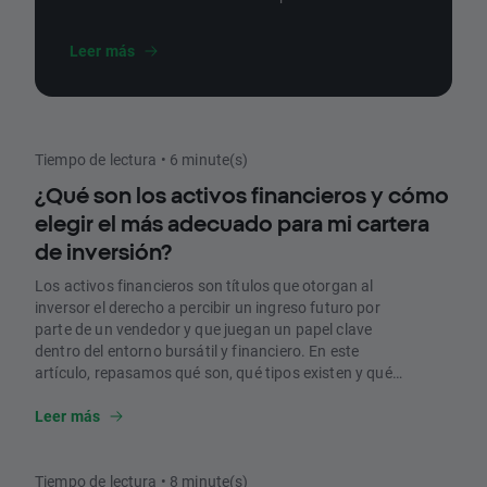
sobreventa. En este artículo, repasamos qué
es, cómo se configura y cómo se interpreta.
Leer más
Tiempo de lectura • 6 minute(s)
¿Qué son los activos financieros y cómo
elegir el más adecuado para mi cartera
de inversión?
Los activos financieros son títulos que otorgan al
inversor el derecho a percibir un ingreso futuro por
parte de un vendedor y que juegan un papel clave
dentro del entorno bursátil y financiero. En este
artículo, repasamos qué son, qué tipos existen y qué
aspectos debemos tener en cuenta a la hora de elegir
los activos financieros de nuestra cartera.
Leer más
Tiempo de lectura • 8 minute(s)