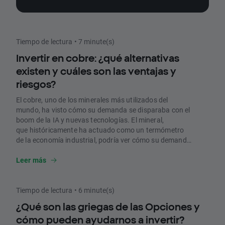
nosotros para ayudar a nuestros usuarios a
presentar su Declaración. ¡Descubre cómo
cumplir tus obligaciones fiscales y cómo
aprovechar nuestra colaboración con
Tiempo de lectura • 7 minute(s)
TaxDown!
Invertir en cobre: ¿qué alternativas
existen y cuáles son las ventajas y
riesgos?
El cobre, uno de los minerales más utilizados del
mundo, ha visto cómo su demanda se disparaba con el
boom de la IA y nuevas tecnologías. El mineral,
que históricamente ha actuado como un termómetro
de la economía industrial, podría ver cómo su demanda
aumenta hasta un 50% de cara a 2040. Este creciente
interés ha llevado al cobre a batir máximos en Bolsa y a
Leer más
posicionarse como un activo de creciente interés para
los inversores. En este artículo, repasamos qué es y qué
alternativas existen para invertir en este mineral.
Tiempo de lectura • 6 minute(s)
¿Qué son las griegas de las Opciones y
cómo pueden ayudarnos a invertir?