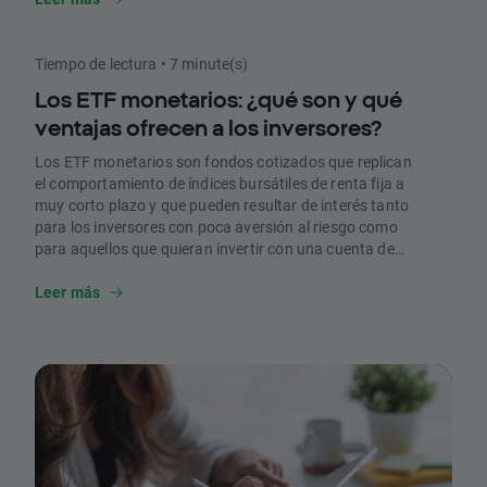
Tiempo de lectura • 7 minute(s)
Los ETF monetarios: ¿qué son y qué
ventajas ofrecen a los inversores?
Los ETF monetarios son fondos cotizados que replican
el comportamiento de índices bursátiles de renta fija a
muy corto plazo y que pueden resultar de interés tanto
para los inversores con poca aversión al riesgo como
para aquellos que quieran invertir con una cuenta de
empresa. En este artículo, repasamos qué son y qué
ventajas y riesgos presentan.
Leer más